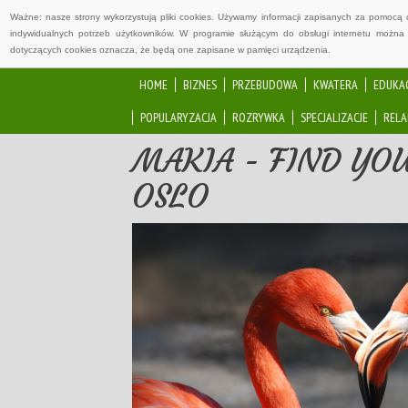
Ważne: nasze strony wykorzystują pliki cookies. Używamy informacji zapisanych za pomocą 
indywidualnych potrzeb użytkowników. W programie służącym do obsługi internetu można 
dotyczących cookies oznacza, że będą one zapisane w pamięci urządzenia.
HOME
BIZNES
PRZEBUDOWA
KWATERA
EDUKA
POPULARYZACJA
ROZRYWKA
SPECJALIZACJE
RELA
MAKIA - FIND YO
OSLO