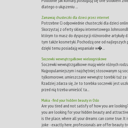
Podobnie jak komary, posługują się one środkiem zni
dlatego o ukąszeniu ...
Zamawiaj chusteczki dla dzieci przez internet
Potrzebne Ci odpowiednie chusteczki dla dzieci onli
Skorzystaj z oferty sklepu internetowego JohnsonsB
którym to masz do dyspozycji różnorodne artykuły dz
tym także kosmetyki. Pochodzą one od najlepszych 
dzięki temu posiadają wspaniałe w�...
Soczewki wewnątrzgałkowe wieloogniskowe
Soczewki wewnątrzgałkowe mają wiele różnych rodz
Najpopularniejszym i najchętniej stosowanym są so
tylkomorowe, umieszczane wewnątrz torebki tuż za 
Rzadziej zdarza się, że to torebka soczewki jest usz
przed nią trzeba umieścić ta...
Makia - find your hidden beauty in Oslo
Are you tired and not satisfy of how you are lookin
you are looking for your hidden beauty and attracti
is the place, where all your dreams can come true. It 
joke - exactly here, professionals are offer beauty 