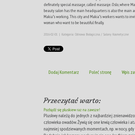
definately special massage, called massasje. Oslo, where Ma
beauty salon has the main headquarters is also the main a
Makia"s working. This city and Makia"s workers wants to invi
woman who want to be beautiful finally.
2016-02-01
|
Kategoria: Odnowa Biologiczna / Salony Kosmetyczne
Dodaj Komentarz
Poleć stronę
Wpis za
Przeczytać warto:
Pozbądź się pluskiew raz na zawsze!
Pluskwy należą do jednych z najbardziej znienawidz
człowieka owadów. Żywią się one krwią człowieka i at
najmniej spodziewanych momentach, np. w nocy, gdy 