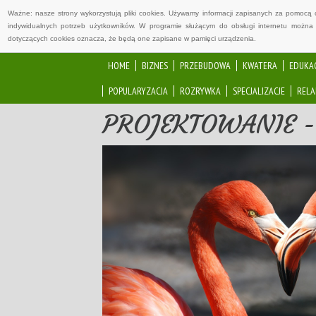
Ważne: nasze strony wykorzystują pliki cookies. Używamy informacji zapisanych za pomocą 
indywidualnych potrzeb użytkowników. W programie służącym do obsługi internetu można 
dotyczących cookies oznacza, że będą one zapisane w pamięci urządzenia.
HOME
BIZNES
PRZEBUDOWA
KWATERA
EDUKA
POPULARYZACJA
ROZRYWKA
SPECJALIZACJE
RELA
PROJEKTOWANIE -