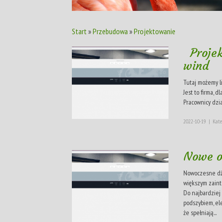
Start
»
Przebudowa
»
Projektowanie
Projek
wind
Tutaj możemy li
Jest to firma, d
Pracownicy dzi
2022-10-19
|
Kate
Nowe o
Nowoczesne dźw
większym zaint
Do najbardziej
podszybiem, el
że spełniają...