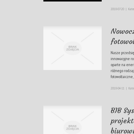
2018-07-20
|
Kate
Nowocz
fotowol
Nasze przedsi
innowacyjne r
oparte na energ
różnego rodzaj
fotowoltaiczne, 
2018-04-11
|
Kate
BIB Sy
projek
biurow