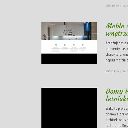
2021-04-12
|
Kate
Meble 
wnętrz
Aranżując miesz
elementy pasow
charakteru wnę
popularnością c
2020-11-05
|
Kate
Domy W
letnis
Wako to profes
domów z drewna
architektonicz
na terenie Kosza