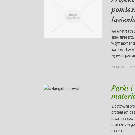
pomies
łazien
We wnętrzach 
specjalnie prz
w tym momenci
szafkach, któr
wysokim poziom
2016-02-03
|
Kate
Parki i
materi
Z gotowymi pro
procentach bez
możemy zapozna
internetowego 
nazwie...