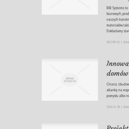
BIB Systems to
biurowych, pro
naszych konstr
materiałów, ta
Dokładamy stara
2017-09-20
|
Kate
Innowa
domów 
Chcesz zbudowa
altankę na wsp
pomysłu albo nie
2016-11-30
|
Kate
Projek