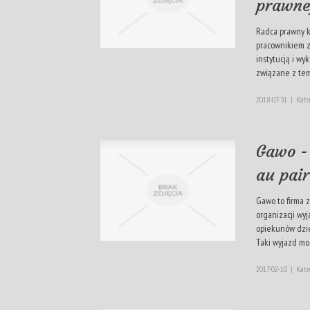
prawne
Radca prawny k
pracownikiem z
instytucją i wy
związane z tema
2018-07-31
|
Kate
Gawo -
au pair
Gawo to firma
organizacji wyj
opiekunów dzie
Taki wyjazd mo
2017-02-10
|
Kate