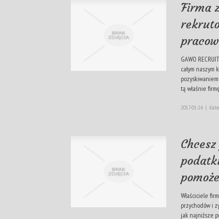
Firma 
rekrut
pracow
GAWO RECRUITM
całym naszym kr
pozyskiwaniem 
tą właśnie firmę
2017-01-24
|
Kate
Chcesz 
podatk
pomoż
Właściciele fir
przychodów i zy
jak najniższe p