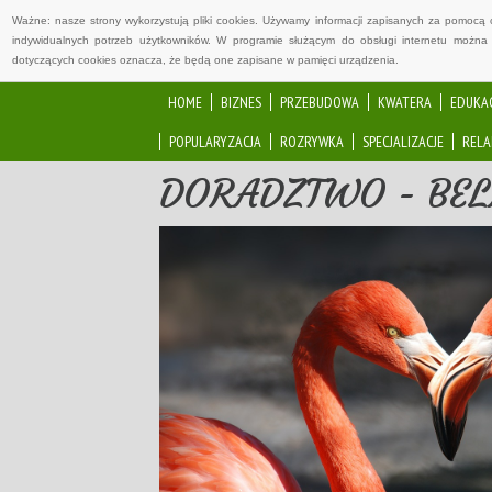
Ważne: nasze strony wykorzystują pliki cookies. Używamy informacji zapisanych za pomocą 
indywidualnych potrzeb użytkowników. W programie służącym do obsługi internetu można 
dotyczących cookies oznacza, że będą one zapisane w pamięci urządzenia.
HOME
BIZNES
PRZEBUDOWA
KWATERA
EDUKA
POPULARYZACJA
ROZRYWKA
SPECJALIZACJE
RELA
DORADZTWO - BE