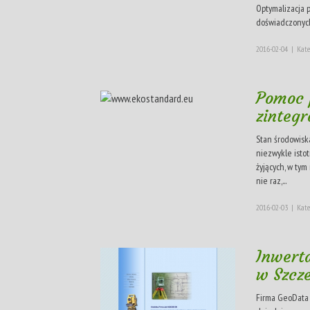
Optymalizacja
doświadczonych
2016-02-04
|
Kate
Pomoc 
zinteg
Stan środowiska
niezwykle isto
żyjących, w tym
nie raz,...
2016-02-03
|
Kate
Inwert
w Szcze
Firma GeoData 