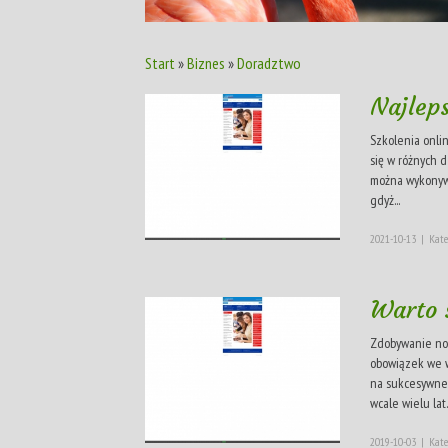
Start
»
Biznes
»
Doradztwo
Najleps
Szkolenia onli
się w różnych d
można wykonywać
gdyż...
2021-10-13
|
Kate
Warto s
Zdobywanie now
obowiązek we w
na sukcesywne 
wcale wielu lat. 
2019-10-03
|
Kate