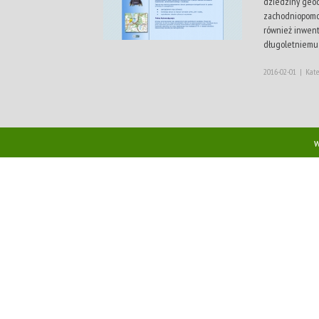
dziedziny geod
zachodniopomor
również inwent
długoletniemu 
2016-02-01
|
Kate
w