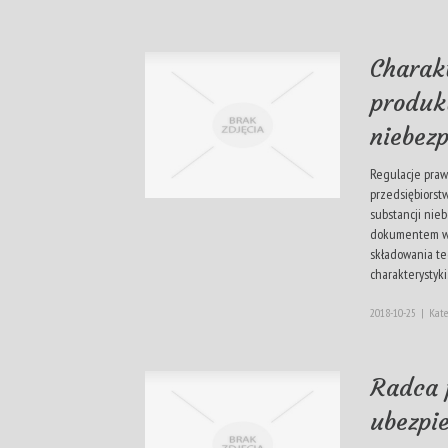
Charak
produk
niebez
Regulacje praw
przedsiębiorst
substancji nie
dokumentem wy
składowania teg
charakterystyki.
2018-10-25
|
Kate
Radca 
ubezpi