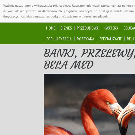
Ważne: nasze strony wykorzystują pliki cookies. Używamy informacji zapisanych za pomocą 
indywidualnych potrzeb użytkowników. W programie służącym do obsługi internetu można 
dotyczących cookies oznacza, że będą one zapisane w pamięci urządzenia.
HOME
BIZNES
PRZEBUDOWA
KWATERA
EDUKA
POPULARYZACJA
ROZRYWKA
SPECJALIZACJE
RELA
BANKI, PRZELEWY
BELA MED