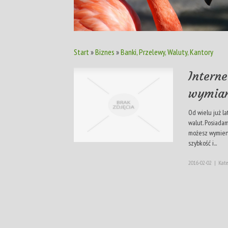
Start
»
Biznes
»
Banki, Przelewy, Waluty, Kantory
Intern
wymian
Od wielu już la
walut. Posiadam
możesz wymienić
szybkość i...
2016-02-02
|
Kate