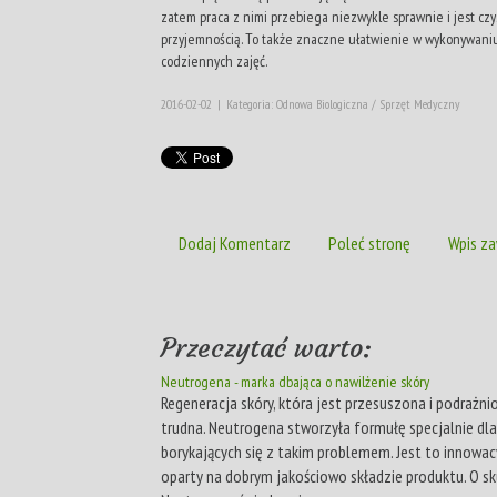
zatem praca z nimi przebiega niezwykle sprawnie i jest czy
przyjemnością. To także znaczne ułatwienie w wykonywani
codziennych zajęć.
2016-02-02
|
Kategoria: Odnowa Biologiczna / Sprzęt Medyczny
Dodaj Komentarz
Poleć stronę
Wpis za
Przeczytać warto:
Neutrogena - marka dbająca o nawilżenie skóry
Regeneracja skóry, która jest przesuszona i podrażn
trudna. Neutrogena stworzyła formułę specjalnie dl
borykających się z takim problemem. Jest to innowac
oparty na dobrym jakościowo składzie produktu. O s