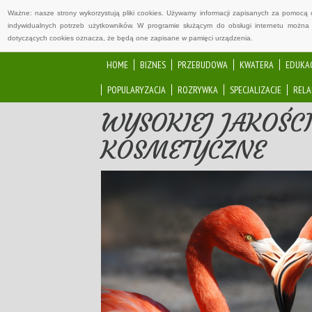
Ważne: nasze strony wykorzystują pliki cookies. Używamy informacji zapisanych za pomocą 
indywidualnych potrzeb użytkowników. W programie służącym do obsługi internetu można 
dotyczących cookies oznacza, że będą one zapisane w pamięci urządzenia.
HOME
BIZNES
PRZEBUDOWA
KWATERA
EDUKA
POPULARYZACJA
ROZRYWKA
SPECJALIZACJE
RELA
WYSOKIEJ JAKOŚC
KOSMETYCZNE