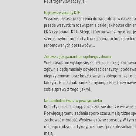
Neutrogeny świadczy je...
Najnowsze aparaty KTG
Wysokiej jakości urządzenia do kardiologii w naszej o
przede wszystkim rozwiązania takie jak holter ciśnie
EKG czy aparat KTG. Sklep, który prowadzimy, oferuj
szeroki wybór modeli tych urządzeń, pochodzących o
renomowanych dostawców ...
Zdrowe zęby gwarantem ogólnego zdrowia
Wielu osobom wydaje się, że jeśli uda im się zachow
zęby, nie będą musiały odwiedzać dentysty i poddawa
nieprzyjemnym oraz kosztownym zabiegom i są to j
korzyści. Nic jednak bardziej mylnego. Niektórzy nawe
sobie sprawy z tego, jak wi...
Jak odmłodzić twarz w pewnym wieku
Kobiety o siebie dbają. Chcą czuć się dobrze we własn
Poświęcają temu zadaniu sporo czasu. Mają różne sp
zachować młodość. Wybierają różne sposoby. W tym c
różnego rodzaju artykuły, rozmawiają z koleżankami 
mają...