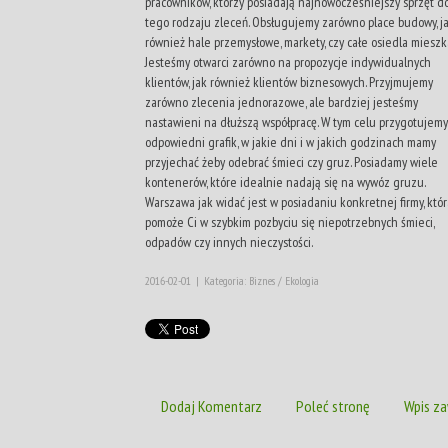
pracowników, którzy posiadają najnowocześniejszy sprzęt d
tego rodzaju zleceń. Obsługujemy zarówno place budowy, j
również hale przemysłowe, markety, czy całe osiedla mieszk
Jesteśmy otwarci zarówno na propozycje indywidualnych
klientów, jak również klientów biznesowych. Przyjmujemy
zarówno zlecenia jednorazowe, ale bardziej jesteśmy
nastawieni na dłuższą współpracę. W tym celu przygotujemy
odpowiedni grafik, w jakie dni i w jakich godzinach mamy
przyjechać żeby odebrać śmieci czy gruz. Posiadamy wiele
kontenerów, które idealnie nadają się na wywóz gruzu.
Warszawa jak widać jest w posiadaniu konkretnej firmy, któr
pomoże Ci w szybkim pozbyciu się niepotrzebnych śmieci,
odpadów czy innych nieczystości.
2016-02-01
|
Kategoria: Biznes / Ekologia
Dodaj Komentarz
Poleć stronę
Wpis za