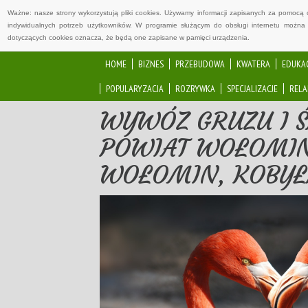
Ważne: nasze strony wykorzystują pliki cookies. Używamy informacji zapisanych za pomocą 
indywidualnych potrzeb użytkowników. W programie służącym do obsługi internetu można 
dotyczących cookies oznacza, że będą one zapisane w pamięci urządzenia.
HOME
BIZNES
PRZEBUDOWA
KWATERA
EDUKA
POPULARYZACJA
ROZRYWKA
SPECJALIZACJE
RELA
WYWÓZ GRUZU I Ś
POWIAT WOŁOMIŃS
WOŁOMIN, KOBYŁ