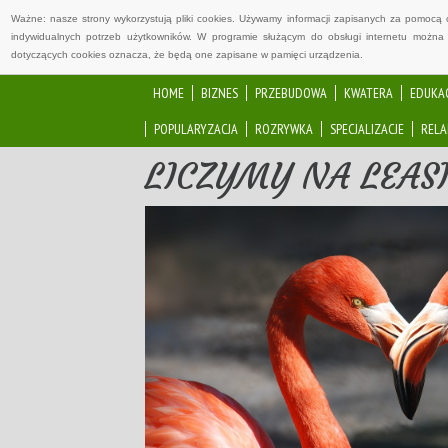
Ważne: nasze strony wykorzystują pliki cookies. Używamy informacji zapisanych za pomocą 
indywidualnych potrzeb użytkowników. W programie służącym do obsługi internetu można 
dotyczących cookies oznacza, że będą one zapisane w pamięci urządzenia.
HOME
BIZNES
PRZEBUDOWA
KWATERA
EDUKA
POPULARYZACJA
ROZRYWKA
SPECJALIZACJE
RELA
LICZYMY NA LEAS