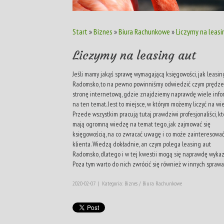
Start
»
Biznes
»
Biura Rachunkowe
»
Liczymy na leasi
Liczymy na leasing aut
Jeśli mamy jakąś sprawę wymagającą księgowości, jak leasin
Radomsko, to na pewno powinniśmy odwiedzić czym prędzej
stronę internetową, gdzie znajdziemy naprawdę wiele info
na ten temat. Jest to miejsce, w którym możemy liczyć na wie
Przede wszystkim pracują tutaj prawdziwi profesjonaliści, kt
mają ogromną wiedzę na temat tego, jak zajmować się
księgowością, na co zwracać uwagę i co może zainteresowa
klienta. Wiedzą dokładnie, an czym polega leasing aut
Radomsko, dlatego i w tej kwestii mogą się naprawdę wykaz
Poza tym warto do nich zwrócić się również w innych sprawa
2020-02-07
|
Kategoria: Biznes / Biura Rachunkowe