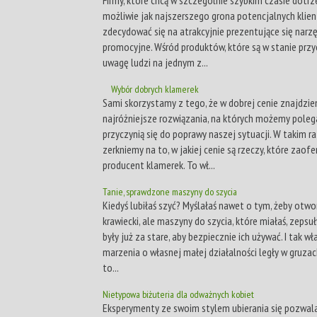
możliwie jak najszerszego grona potencjalnych klie
zdecydować się na atrakcyjnie prezentujące się narz
promocyjne. Wśród produktów, które są w stanie przy
uwagę ludzi na jednym z...
Wybór dobrych klamerek
Sami skorzystamy z tego, że w dobrej cenie znajdzie
najróżniejsze rozwiązania, na których możemy polega
przyczynią się do poprawy naszej sytuacji. W takim ra
zerkniemy na to, w jakiej cenie są rzeczy, które zaof
producent klamerek. To wł...
Tanie, sprawdzone maszyny do szycia
Kiedyś lubiłaś szyć? Myślałaś nawet o tym, żeby otwo
krawiecki, ale maszyny do szycia, które miałaś, zepsuł
były już za stare, aby bezpiecznie ich używać. I tak wł
marzenia o własnej małej działalności legły w gruza
to...
Nietypowa biżuteria dla odważnych kobiet
Eksperymenty ze swoim stylem ubierania się pozwala