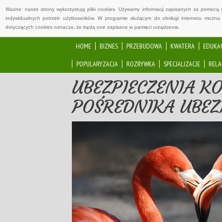
Ważne: nasze strony wykorzystują pliki cookies. Używamy informacji zapisanych za pomocą 
indywidualnych potrzeb użytkowników. W programie służącym do obsługi internetu można 
dotyczących cookies oznacza, że będą one zapisane w pamięci urządzenia.
HOME
BIZNES
PRZEBUDOWA
KWATERA
EDUKA
POPULARYZACJA
ROZRYWKA
SPECJALIZACJE
RELA
UBEZPIECZENIA K
POŚREDNIKA UBEZ