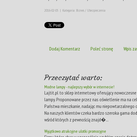
2016-02-05
|
Kategoria: Biznes / Ubezpieczenia
Dodaj Komentarz
Poleć stronę
Wpis za
Przeczytać warto:
Modne lampy - najlepszy wybór w internecie!
Lajtit.pl to sklep internetowy oferujący nowoczesne
lampy. Proponowane przez nas oświetlenie ma na ce
Państwa mieszkanie, nadając mu niepowtarzalnego c
Na naszych klientów czeka bardzo szeroka gama do
wśród których z pewnością znajd�...
Wyjątkowo atrakcyjne ulotki promocyjne
Firmy, które chcą w szczególnie szybkim czasie dotrz