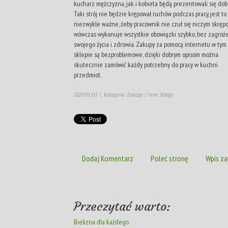
kucharz mężczyzna, jak i kobieta będą prezentowali się dob
Taki strój nie będzie krępował ruchów podczas pracy, jest to
niezwykle ważne, żeby pracownik nie czuł się niczym skręp
wówczas wykonuje wszystkie obowiązki szybko, bez zagroże
swojego życia i zdrowia. Zakupy za pomocą internetu w tym
sklepie są bezproblemowe, dzięki dobrym opisom można
skutecznie zamówić każdy potrzebny do pracy w kuchni
przedmiot.
2020-01-03
|
Kategoria: Zakupy / Inne Sklepy
Dodaj Komentarz
Poleć stronę
Wpis za
Przeczytać warto:
Bielizna dla każdego