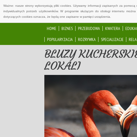
Ważne: nasze strony wykorzystują pliki cookies. Używamy informacji zapisanych za pomocą 
indywidualnych potrzeb użytkowników. W programie służącym do obsługi internetu można 
dotyczących cookies oznacza, że będą one zapisane w pamięci urządzenia.
HOME
BIZNES
PRZEBUDOWA
KWATERA
EDUKA
POPULARYZACJA
ROZRYWKA
SPECJALIZACJE
RELA
BLUZY KUCHERSK
LOKALI