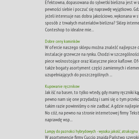
Efektowna, dopasowana do sylwetki bielizna jest w 
pewności siebie i poczuć się naprawdę wyjątkowo. Gdz
jeżeli interesuje nas dobra jakościowo, wykonana w 
sposób z trwałych materiałów bielizna? Sklep inter
Conteshop to idealne mie...
Dobre ceny kominków
W ofercie naszego sklepu można znaleźć najlepsz
instalacje grzewcze na rynku. Chodzi w szczególności
piece wolnostojące oraz klasyczne piece kaflowe. O
także bogaty asortyment części zamiennych i elem
uzupełniających do poszczególnych ...
Kupowanie ręcznikow
Jak iść na basen, to tylko wtedy, gdy mamy ręczniki k
pewno nam się one przydadzą i sami się o tym przek
takim razie powinniśmy o nie zadbać. A gdzie najlepiej
No cóż, na pewno na stronie internetowej firmy Tekst
naprawdę wsp...
Lampy do paznokci hybrydowych - wysoka jakość, atrakcyjna
W asortymencie firmy Cuccio znajdą Państwo szeroki