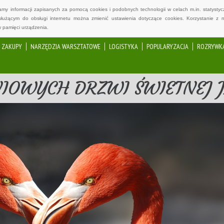
wamy informacji zapisanych za pomocą cookies i podobnych technologii w celach m.in. statyst
służącym do obsługi internetu można zmienić ustawienia dotyczące cookies. Korzystanie z 
 pamięci urządzenia.
ZAKUPY
NARZĘDZIA WARSZTATOWE
LOGISTYKA
POPULARYZACJA
ROZRYWK
IOWYCH DRZWI ŚWIETNEJ J