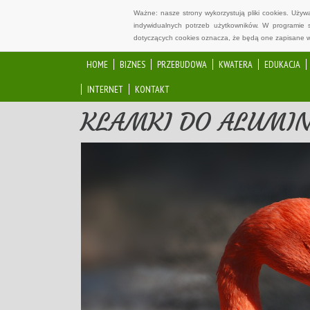
Ważne: nasze strony wykorzystują pliki cookies. Uży
indywidualnych potrzeb użytkowników. W programie 
dotyczących cookies oznacza, że będą one zapisane w
HOME
BIZNES
PRZEBUDOWA
KWATERA
EDUKACJA
INTERNET
KONTAKT
KLAMKI DO ALUMIN