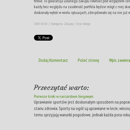
firmie. To gwarancja udanego zakupu również pod względem ceny,
każdy bez względu na zasobność portfela będzie mógł z niej skor
doskonały wybór w wielu sytuacjach, zdecydowało się na nie już w
2019-10-14
|
Kategoria: Zakupy / Inne Sklepy
Dodaj Komentarz
Poleć stronę
Wpis zawiera
Przeczytać warto:
Pierwsze kroki w narciarstwie biegowym.
Uprawianie sportów jest doskonałym sposobem na poprawę
stanu zdrowia. Sporty na ogół są uprawiane w lecie, wiosną
temu sprzyjają warunki pogodowe, jednak każda pora roku 