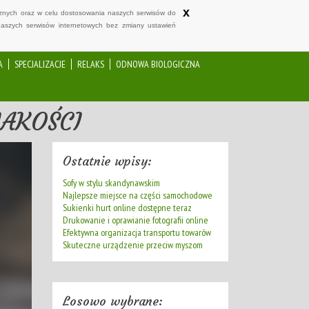
x
ycznych oraz w celu dostosowania naszych serwisów do
naszych serwisów internetowych bez zmiany ustawień
A
SPECJALIZACJE
RELAKS
ODNOWA BIOLOGICZNA
AKOŚCI
Ostatnie wpisy:
Sofy w stylu skandynawskim
Najlepsze miejsce na części samochodowe
Sukienki hurt online dostępne teraz
Drukowanie i oprawianie fotografii online
Efektywna organizacja transportu towarów
Skuteczne urządzenie przeciw myszom
Losowo wybrane: