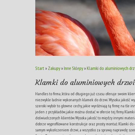
Start
»
Zakupy
»
Inne Sklepy
»
Klamki do aluminiowych drzw
Klamki do aluminiowych drzwi 
Handles to firma, która od długiego już czasu oferuje swoim klie
niezwykle ładnie wykonanych klamek do drzwi. Wysoka jakość wyk
szeroki wybór to głowne cechy, jakie wyróżniają tą firmę na tle i
jeden z przykładów, jakie można dostać w ofercie tej firmy. Klamk
doświadczonych klientów. Wysoka jakość to między innymi materiał
dobrze wyprofilowane konstrukcje oraz prosty montaż. Klamki do 
samym wykończeniem drzwi, a wszystko za sprawą naprawdę szerok