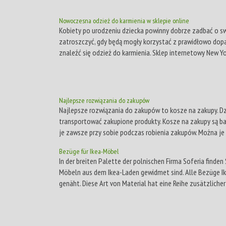
Nowoczesna odzież do karmienia w sklepie online
Kobiety po urodzeniu dziecka powinny dobrze zadbać o swo
zatroszczyć, gdy będą mogły korzystać z prawidłowo dopa
znaleźć się odzież do karmienia. Sklep internetowy New Yor
Najlepsze rozwiązania do zakupów
Najlepsze rozwiązania do zakupów to kosze na zakupy. D
transportować zakupione produkty. Kosze na zakupy są b
je zawsze przy sobie podczas robienia zakupów. Można je 
Bezüge für Ikea-Möbel
In der breiten Palette der polnischen Firma Soferia finden
Möbeln aus dem Ikea-Laden gewidmet sind. Alle Bezüge I
genäht. Diese Art von Material hat eine Reihe zusätzlicher 