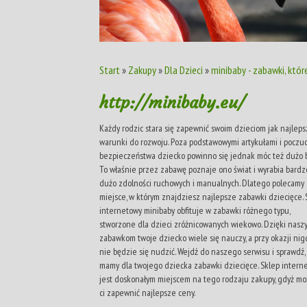
Start
»
Zakupy
»
Dla Dzieci
»
minibaby - zabawki, któ
http://minibaby.eu/
Każdy rodzic stara się zapewnić swoim dzieciom jak najlep
warunki do rozwoju. Poza podstawowymi artykułami i poczu
bezpieczeństwa dziecko powinno się jednak móc też dużo b
To właśnie przez zabawę poznaje ono świat i wyrabia bardz
dużo zdolności ruchowych i manualnych. Dlatego polecamy 
miejsce, w którym znajdziesz najlepsze zabawki dziecięce. 
internetowy minibaby obfituje w zabawki różnego typu,
stworzone dla dzieci zróżnicowanych wiekowo. Dzięki nasz
zabawkom twoje dziecko wiele się nauczy, a przy okazji nig
nie będzie się nudzić. Wejdź do naszego serwisu i sprawdź, 
mamy dla twojego dziecka zabawki dziecięce. Sklep intern
jest doskonałym miejscem na tego rodzaju zakupy, gdyż m
ci zapewnić najlepsze ceny.