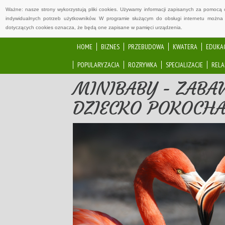
Ważne: nasze strony wykorzystują pliki cookies. Używamy informacji zapisanych za pomocą 
indywidualnych potrzeb użytkowników. W programie służącym do obsługi internetu można 
dotyczących cookies oznacza, że będą one zapisane w pamięci urządzenia.
HOME
BIZNES
PRZEBUDOWA
KWATERA
EDUKA
POPULARYZACJA
ROZRYWKA
SPECJALIZACJE
RELA
MINIBABY - ZABA
DZIECKO POKOCH