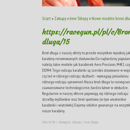
Start
»
Zakupy
»
Inne Sklepy
»
Nowe modele broni dłu
https://racegun.pl/pl/c/Bro
dluga/15
Broń długa z naszej oferty to przede wszystkim wysokiej ja
karabiny renomowanych dostawców. Do najbardziej popular
należą takie modele jak karabinek Aero Precision, M4E1 czy
DDM4. Tego rodzaju karabinki są szeroko stosowane w woj
czy też w różnego rodzaju służbach - wymagają posiadaniu
różnego rodzaju uprawnień. Nasza broń długa to rozwiązan
zaawansowane technologicznie, bardzo łatwe w obsłudze.
Regularnie w naszej ofercie pojawiają się różnego rodzaju
strzelby myśliwskie oraz broń sportowa (w tym amatorskie
karabinki i wiatrówki). Dajemy solidne gwarancje na wszyst
nasze karabiny.
2021-07-30
|
Kategoria: Zakupy / Inne Sklepy