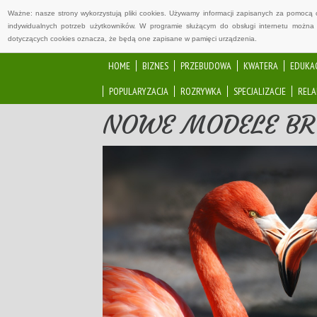
Ważne: nasze strony wykorzystują pliki cookies. Używamy informacji zapisanych za pomocą 
indywidualnych potrzeb użytkowników. W programie służącym do obsługi internetu można 
dotyczących cookies oznacza, że będą one zapisane w pamięci urządzenia.
HOME
BIZNES
PRZEBUDOWA
KWATERA
EDUKA
POPULARYZACJA
ROZRYWKA
SPECJALIZACJE
RELA
NOWE MODELE BRO