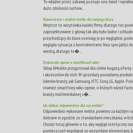
To właśnie przez zabawę poznaje ono świat i wyrabi
dużo zdolności ruchow...
Nowoczesne i modne meble dla twojego biura
Wnętrze to wizytówka każdej firmy, dlatego też pow
zaprojektowane z głową tak aby było ładne i schludne
przychodzący do biura oceniają je po wyglądzie, pod
wygląda sytuacja z kontrahentami. Nasi specjaliści d
wiedzą, dlatego te�...
Doskonałe opinie o smartfonach wiko
Sklep bMobile przygotował dla ciebie bogatą ofert
i akcesoriów do nich. W sprzedaży posiadamy produkt
liderów branży, jak Samsung, HTC, Sony, LG, Apple. Po
również smartfony wiko opinie, o których wśród fac
branży multimedialnej s�...
Jak dobrać odpowiednie dla nas meble?
Odpowiednio wykonane meble, powinny za każdym r
dobrane w zgodzie ze standardami mieszkania, w któ
Chodzi tutaj głównie o to, aby wygląd estetyczny na
pomieszczeń współgrał ze wszystkimi elementami, k