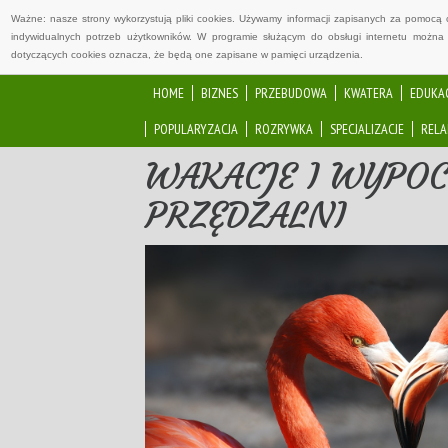
Ważne: nasze strony wykorzystują pliki cookies. Używamy informacji zapisanych za pomocą 
indywidualnych potrzeb użytkowników. W programie służącym do obsługi internetu można 
dotyczących cookies oznacza, że będą one zapisane w pamięci urządzenia.
HOME
BIZNES
PRZEBUDOWA
KWATERA
EDUKA
POPULARYZACJA
ROZRYWKA
SPECJALIZACJE
RELA
WAKACJE I WYPOC
PRZĘDZALNI