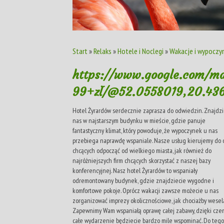
Start
»
Relaks
»
Hotele i Noclegi
»
Wakacje i wypoczyn
https://www.google.com/ma
99+zł/@52.0558019,20.43
Hotel Żyrardów serdecznie zaprasza do odwiedzin. Znajdzi
nas w najstarszym budynku w mieście, gdzie panuje
fantastyczny klimat, który powoduje, że wypoczynek u nas
przebiega naprawdę wspaniale. Nasze usług kierujemy do 
chcących odpocząć od wielkiego miasta, jak również do
najróżniejszych firm chcących skorzystać z naszej bazy
konferencyjnej. Nasz hotel Żyrardów to wspaniały
odremontowany budynek, gdzie znajdziecie wygodne i
komfortowe pokoje. Oprócz wakacji zawsze możecie u nas
zorganizować imprezy okolicznościowe, jak chociażby wesela
Zapewnimy Wam wspaniałą oprawę całej zabawy, dzięki cz
całe wydarzenie będziecie bardzo mile wspominać. Do tego