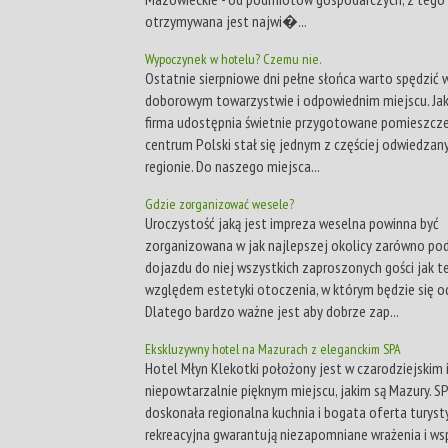
otrzymywana jest najwi�...
Wypoczynek w hotelu? Czemu nie.
Ostatnie sierpniowe dni pełne słońca warto spędzić 
doborowym towarzystwie i odpowiednim miejscu. Jak
firma udostępnia świetnie przygotowane pomieszcze
centrum Polski stał się jednym z częściej odwiedzan
regionie. Do naszego miejsca...
Gdzie zorganizować wesele?
Uroczystość jaką jest impreza weselna powinna być
zorganizowana w jak najlepszej okolicy zarówno p
dojazdu do niej wszystkich zaproszonych gości jak t
względem estetyki otoczenia, w którym będzie się o
Dlatego bardzo ważne jest aby dobrze zap...
Ekskluzywny hotel na Mazurach z eleganckim SPA
Hotel Młyn Klekotki położony jest w czarodziejskim 
niepowtarzalnie pięknym miejscu, jakim są Mazury. SP
doskonała regionalna kuchnia i bogata oferta turyst
rekreacyjna gwarantują niezapomniane wrażenia i ws