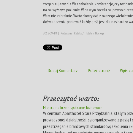
zorganizujemy dla Was szkolenia, konferencje, czy też bank
na najwyższym poziomie. W naszym hotelu na pewno nicze
Wam nie zabraknie. Warto skorzystać z naszego wieloletni
doświadczenia, ponieważ każdy gość jest dla nas bardzo wa
2018-09-18
|
Kategoria: Relaks / Hotele i Noclegi
Dodaj Komentarz
Poleć stronę
Wpis za
Przeczytać warto:
Miejsce na liczne spotkanie biznesowe
W centrum Aparthotel Stara Przędzalnia, stałym p
prowadzonej działalności, są organizowane z pasją i d
przestrzeganie branżowych standardów, szkolenia i k
Mazowieckie - od podmiotów gospodarczych, z tego 