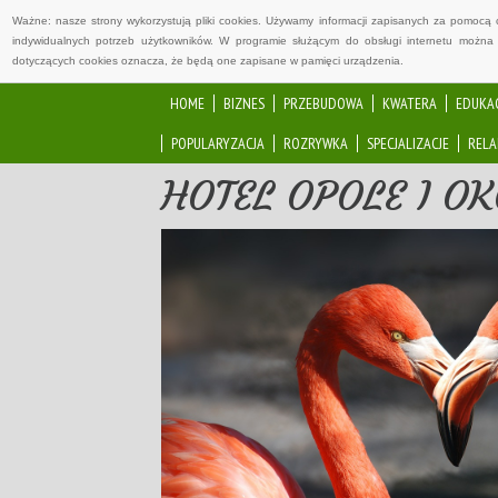
Ważne: nasze strony wykorzystują pliki cookies. Używamy informacji zapisanych za pomocą 
indywidualnych potrzeb użytkowników. W programie służącym do obsługi internetu można 
dotyczących cookies oznacza, że będą one zapisane w pamięci urządzenia.
HOME
BIZNES
PRZEBUDOWA
KWATERA
EDUKA
POPULARYZACJA
ROZRYWKA
SPECJALIZACJE
RELA
HOTEL OPOLE I OK