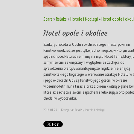
Start
»
Relaks
»
Hotele i Noclegi
»
Hotel opole i okol
Hotel opole i okolice
Szukając hotelu w Opolu i okolicach tego miasta, powinni
Państwo wiedzieć, że jest tylko jedno miejsce, w którym war
spędzić noce. Naturalnie mamy na myśli Hotel Tenis, który j
samym swoim zewnętrznym wyglądem, aż zachęca do
sprawdzenia oferty. Gwarantujemy, że nigdzie nie znajdą
państwo takiego bogatego w oferowane atrakcje Hotelu w 
i jego okolicach! Gdy są Państwo jego gośćmi w okresie
wiosenno-letnim, na tarasie oraz z okiem kwitną piękne kwi
które aż zachęcają swoim zapachem i relaksują, a o to podo
chodzi w wypoczynku.
2016-01-29
|
Kategoria: Relaks / Hotele i Noclegi