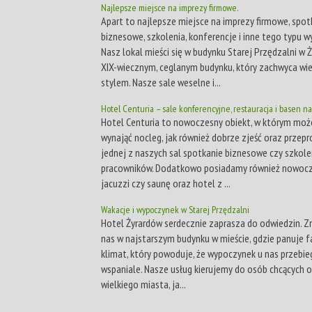
Najlepsze miejsce na imprezy firmowe.
Apart to najlepsze miejsce na imprezy firmowe, spot
biznesowe, szkolenia, konferencje i inne tego typu w
Nasz lokal mieści się w budynku Starej Przędzalni w Ż
XIX-wiecznym, ceglanym budynku, który zachwyca wiel
stylem. Nasze sale weselne i...
Hotel Centuria – sale konferencyjne, restauracja i basen n
Hotel Centuria to nowoczesny obiekt, w którym mo
wynająć nocleg, jak również dobrze zjeść oraz przep
jednej z naszych sal spotkanie biznesowe czy szkole
pracowników. Dodatkowo posiadamy również nowocz
jacuzzi czy saunę oraz hotel z ...
Wakacje i wypoczynek w Starej Przędzalni
Hotel Żyrardów serdecznie zaprasza do odwiedzin. Z
nas w najstarszym budynku w mieście, gdzie panuje 
klimat, który powoduje, że wypoczynek u nas przebi
wspaniale. Nasze usług kierujemy do osób chcących 
wielkiego miasta, ja...