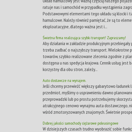
Układ hamulcowy jest ważną częścią naszego pojazd
ratuje nas i samochód w przypadku wystąpienia zagro
Podstawowymi elementami tego układu są klocki i t
hamulcowe. Należy również pamiętać, że są to eleme
eksploatacyjne, dlatego ważna jest i...
Świetna firma realizująca szybki transport! Zapraszamy!
Aby działania w zakładzie produkcyjnym przebiegały 
trzeba zadbać o najszybszy transport. Wielokrotne 
towarów, szybko realizowane zlecenia zgodnie z pl
dostępna u nas spedycja krajowa. Cennik usług jest 
korzystny dla obu stron, zależy...
Auto dostawcze na wynajem.
Jeśli chcemy przewieźć większy gabarytowo ładunek 
przedmiot, myślimy o usprawnieniu dawno planowan
przeprowadzki lub po prostu potrzebujemy skorzyst
atrakcyjnego cenowo wynajmu auta dostawczego, n
wśród zmotoryzowanych znajomych. Świetnie prospe
Dobrej jakości samochody ciężarowe poleasingowe
W dzisiejszych czasach trudno wyobrazić sobie funk