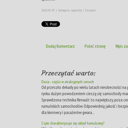
2026-01-29
|
Kategoria: Logistyka / Transport
Dodaj Komentarz
Poleć stronę
Wpis za
Przeczytać warto:
Dacia - części w atrakcyjnych cenach
Od przeszło dekady po wielu latach nieobecności na
rynku dużym powodzeniem cieszą się samochody mark
Sprawdzona technika Renault to największy, poza cen
rumuńskich samochodów. Odpowiednią jakość i bezp
dla kierowcy i pasażerów gwara...
Czym charakteryzuje się układ hamulcowy?