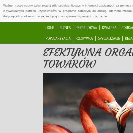
Ważne: nasze strony wykorzystują pliki cookies. Używamy informacji zapisanych za pomocą 
indywidualnych potrzeb użytkowników. W programie służącym do obsługi internetu można 
dotyczących cookies oznacza, że będą one zapisane w pamięci urządzenia.
HOME
BIZNES
PRZEBUDOWA
KWATERA
EDUKA
POPULARYZACJA
ROZRYWKA
SPECJALIZACJE
RELA
EFEKTYWNA ORGA
TOWARÓW