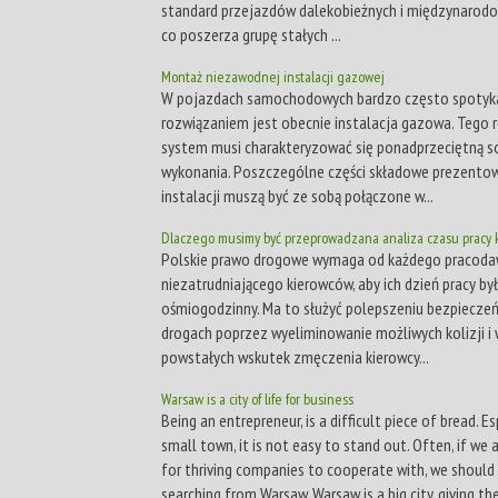
standard przejazdów dalekobieżnych i międzynarodo
co poszerza grupę stałych ...
Montaż niezawodnej instalacji gazowej
W pojazdach samochodowych bardzo często spoty
rozwiązaniem jest obecnie instalacja gazowa. Tego 
system musi charakteryzować się ponadprzeciętną so
wykonania. Poszczególne części składowe prezento
instalacji muszą być ze sobą połączone w...
Dlaczego musimy być przeprowadzana analiza czasu pracy
Polskie prawo drogowe wymaga od każdego pracoda
niezatrudniającego kierowców, aby ich dzień pracy był
ośmiogodzinny. Ma to służyć polepszeniu bezpiecze
drogach poprzez wyeliminowanie możliwych kolizji 
powstałych wskutek zmęczenia kierowcy...
Warsaw is a city of life for business
Being an entrepreneur, is a difficult piece of bread. Es
small town, it is not easy to stand out. Often, if we 
for thriving companies to cooperate with, we should 
searching from Warsaw. Warsaw is a big city, giving t