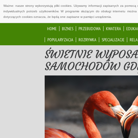
Ważne: nasze strony wykorzystują pliki cookies. Używamy informacji zapisanych za pomocą 
indywidualnych potrzeb użytkowników. W programie służącym do obsługi internetu można 
dotyczących cookies oznacza, że będą one zapisane w pamięci urządzenia.
HOME
BIZNES
PRZEBUDOWA
KWATERA
EDUKA
POPULARYZACJA
ROZRYWKA
SPECJALIZACJE
RELA
ŚWIETNIE WYPOS
SAMOCHODÓW GD