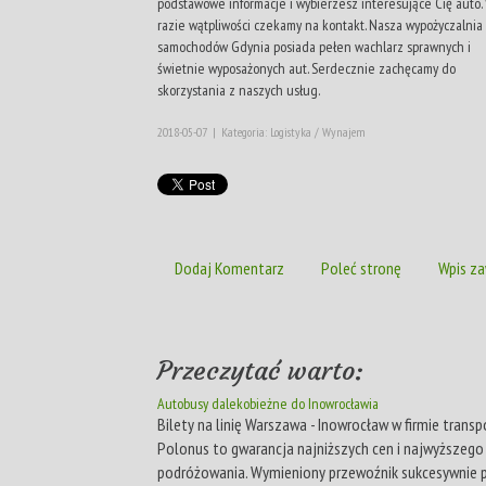
podstawowe informacje i wybierzesz interesujące Cię auto.
razie wątpliwości czekamy na kontakt. Nasza wypożyczalnia
samochodów Gdynia posiada pełen wachlarz sprawnych i
świetnie wyposażonych aut. Serdecznie zachęcamy do
skorzystania z naszych usług.
2018-05-07
|
Kategoria: Logistyka / Wynajem
Dodaj Komentarz
Poleć stronę
Wpis za
Przeczytać warto:
Autobusy dalekobieżne do Inowrocławia
Bilety na linię Warszawa - Inowrocław w firmie trans
Polonus to gwarancja najniższych cen i najwyższeg
podróżowania. Wymieniony przewoźnik sukcesywnie 