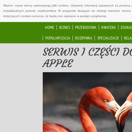
Ważne: nasze strony wykorzystują pliki cookies. Używamy informacji zapisanych za pomocą 
indywidualnych potrzeb użytkowników. W programie służącym do obsługi internetu można 
dotyczących cookies oznacza, że będą one zapisane w pamięci urządzenia.
HOME
BIZNES
PRZEBUDOWA
KWATERA
EDUKA
POPULARYZACJA
ROZRYWKA
SPECJALIZACJE
RELA
SERWIS I CZĘŚCI
APPLE