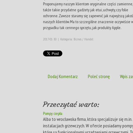
Proponujemy naszym klientom oryginalne części zamienne,
także takie przydatne gadżety jak etui, uchwyty, czy folie
ochronne. Zawsze staramy się zapewnić jak najwyższą jakoś
naszych klientów. Ma to szczególne znaczenie oczywiście 
przypadku tak cennego sprzętu, jak produkty Apple.
2017-01-30
|
Kategoria: Biznes / Handel
Dodaj Komentarz
Poleć stronę
Wpis za
Przeczytać warto:
Pompy ciepła
Alba to wrocławska firma, która specjalizuje się m.in.
instalacjach grzewczych. W ofercie posiadamy pompy
które są funkcjonalnymi urządzeniami grzewczymi. To