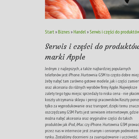
Start
»
Biznes
»
Handel
»
Serwis i części do produktó
Serwis i części do produktó
marki Apple
Jednym z najlepszych, a także najbardziej popularnych
telefonów jest iPhone. Hurtownia GSM to często dobre miej
żeby nabyć tam zarówno gotowe modele, jak i części zamie
oraz akcesoria do różnych wyrobów firmy Apple. Największe
zalety tego typu miejsc sprzedaży to niska cena - nie płaci
koszty utrzymania sklepu i pensji pracowników. Koszty pono
tylko za wyprodukowanie oraz transport, dzięki temu znacz
oszczędzamy. GSM Parts jest serwisem internetowym, gdzie
można nabyć akcesoria oraz oryginalne części do takich
produktów jak iPod, iMac czy iPhone. Hurtownia GSM prowa
przez nas w internecie jest znanym i cenionym podmiotem
rynku. Zostaliśmy docenieni za zaangażowanie i uczciwość.