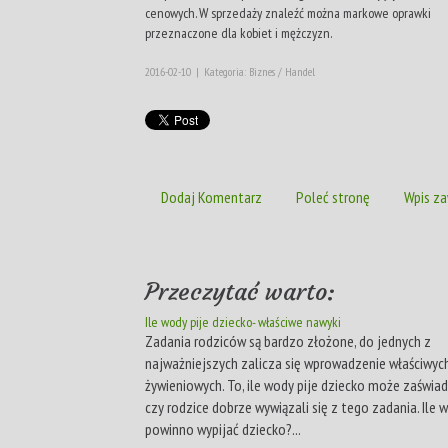
cenowych. W sprzedaży znaleźć można markowe oprawki
przeznaczone dla kobiet i mężczyzn.
2016-02-10
|
Kategoria: Biznes / Handel
Dodaj Komentarz
Poleć stronę
Wpis za
Przeczytać warto:
Ile wody pije dziecko- właściwe nawyki
Zadania rodziców są bardzo złożone, do jednych z
najważniejszych zalicza się wprowadzenie właściwy
żywieniowych. To, ile wody pije dziecko może zaświad
czy rodzice dobrze wywiązali się z tego zadania. Ile 
powinno wypijać dziecko?...