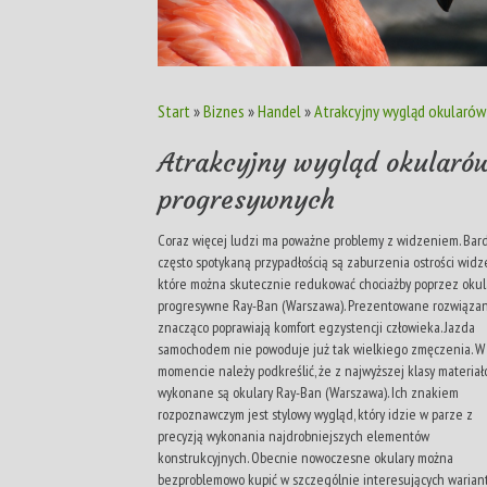
Start
»
Biznes
»
Handel
»
Atrakcyjny wygląd okularó
Atrakcyjny wygląd okularó
progresywnych
Coraz więcej ludzi ma poważne problemy z widzeniem. Bar
często spotykaną przypadłością są zaburzenia ostrości widz
które można skutecznie redukować chociażby poprzez okul
progresywne Ray-Ban (Warszawa). Prezentowane rozwiązan
znacząco poprawiają komfort egzystencji człowieka. Jazda
samochodem nie powoduje już tak wielkiego zmęczenia. W
momencie należy podkreślić, że z najwyższej klasy materia
wykonane są okulary Ray-Ban (Warszawa). Ich znakiem
rozpoznawczym jest stylowy wygląd, który idzie w parze z
precyzją wykonania najdrobniejszych elementów
konstrukcyjnych. Obecnie nowoczesne okulary można
bezproblemowo kupić w szczególnie interesujących warian