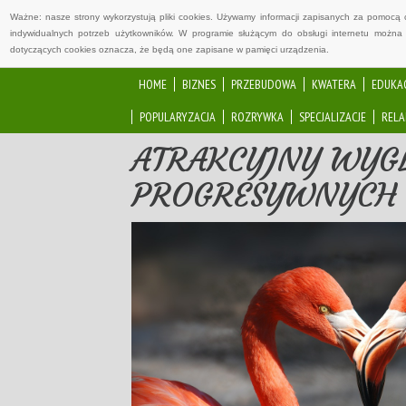
Ważne: nasze strony wykorzystują pliki cookies. Używamy informacji zapisanych za pomocą 
indywidualnych potrzeb użytkowników. W programie służącym do obsługi internetu można 
dotyczących cookies oznacza, że będą one zapisane w pamięci urządzenia.
HOME
BIZNES
PRZEBUDOWA
KWATERA
EDUKA
POPULARYZACJA
ROZRYWKA
SPECJALIZACJE
RELA
ATRAKCYJNY WYG
PROGRESYWNYCH