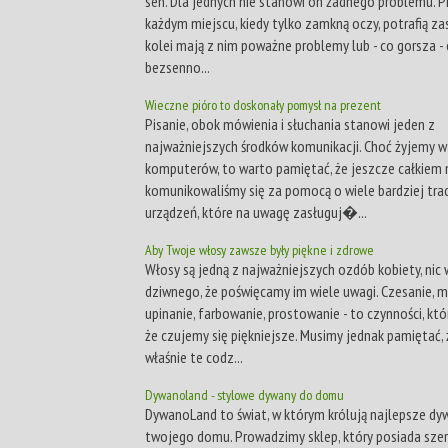
sen. Dla jednych nie stanowi on żadnego problemu. P
każdym miejscu, kiedy tylko zamkną oczy, potrafią zas
kolei mają z nim poważne problemy lub - co gorsza - 
bezsenno...
Wieczne pióro to doskonały pomysł na prezent
Pisanie, obok mówienia i słuchania stanowi jeden z
najważniejszych środków komunikacji. Choć żyjemy w
komputerów, to warto pamiętać, że jeszcze całkiem
komunikowaliśmy się za pomocą o wiele bardziej tra
urządzeń, które na uwagę zasługuj�...
Aby Twoje włosy zawsze były piękne i zdrowe
Włosy są jedną z najważniejszych ozdób kobiety, nic 
dziwnego, że poświęcamy im wiele uwagi. Czesanie, 
upinanie, farbowanie, prostowanie - to czynności, któ
że czujemy się piękniejsze. Musimy jednak pamiętać, 
właśnie te codz...
Dywanoland - stylowe dywany do domu
DywanoLand to świat, w którym królują najlepsze dy
twojego domu. Prowadzimy sklep, który posiada szer