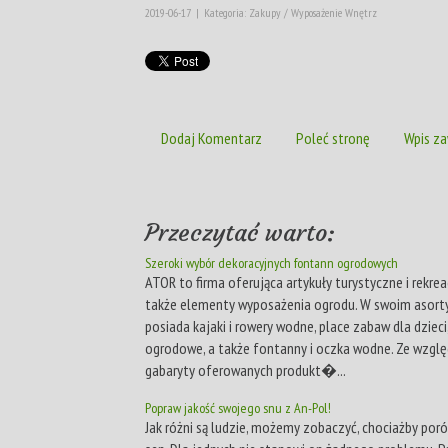
2019-06-17
|
Kategoria: Zakupy / Wyposażenie Wnętrz
Dodaj Komentarz
Poleć stronę
Wpis za
Przeczytać warto:
Szeroki wybór dekoracyjnych fontann ogrodowych
ATOR to firma oferująca artykuły turystyczne i rekrea
także elementy wyposażenia ogrodu. W swoim asort
posiada kajaki i rowery wodne, place zabaw dla dzieci
ogrodowe, a także fontanny i oczka wodne. Ze wzglę
gabaryty oferowanych produkt�...
Popraw jakość swojego snu z An-Pol!
Jak różni są ludzie, możemy zobaczyć, chociażby poró