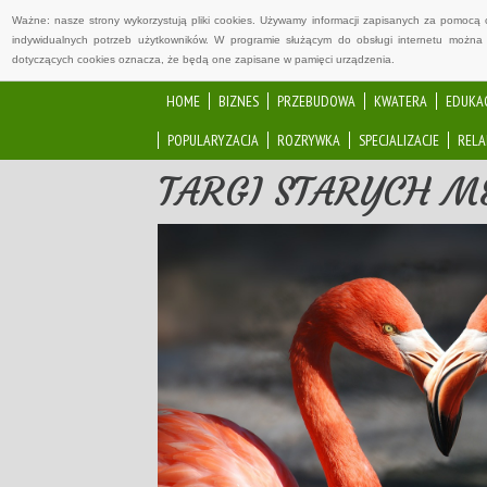
Ważne: nasze strony wykorzystują pliki cookies. Używamy informacji zapisanych za pomocą 
indywidualnych potrzeb użytkowników. W programie służącym do obsługi internetu można 
dotyczących cookies oznacza, że będą one zapisane w pamięci urządzenia.
HOME
BIZNES
PRZEBUDOWA
KWATERA
EDUKA
POPULARYZACJA
ROZRYWKA
SPECJALIZACJE
RELA
TARGI STARYCH M