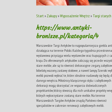
Start
»
Zakupy
»
Wyposażenie Wnętrz
»
Targi starych
https://www.antyki-
bronisze.pl/kategoria/4
Warszawskie Targi Antyków to najpopularniejsza giełda an
działająca na terenie Polski. Każdego tygodnia przestronna
wystawowa przyciąga wielu wystawców oraz kupujących z c
kraju. Do oferowanych artykułów zaliczają się przede wszys
stare meble, ale są to również dekoracyjne zegary, zabytko
bibeloty, wazony, zastawy stołowe, a nawet lampy. Szeroki wy
mebli pozwoli wybrać te, które idealnie nadawały się będą 
danego wnętrza. Miłośnicy klasycznego stylu i zabytkowych
dekoracji mogą skorzystać ze wsparcia doświadczonych
projektantów, którzy stworzą dla nich unikalne projekty wnę
których wykorzystane zostaną stare meble. Na terenie
Warszawskich Targów Antyków znajdą Państwo również
specjalistów w zakresie renowacji zabytkowych mebli.