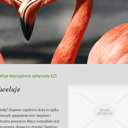
iweluje nieprzyjemne symptomy AZS
iweluje
orobę? Atopowe zapalenie skóry to ciężka
yjemnych symptomów m.in. świądem i
o trudna procedura. Wręcz niemożliwe jest
eprzyjemne objawy tej choroby? Świetnie