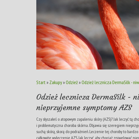
Start
»
Zakupy
»
Odzież
»
Odzież lecznicza DermaSilk - n
Odzież lecznicza DermaSilk - n
nieprzyjemne symptomy AZS
Czy słyszałeś o atopowym zapaleniu skóry (AZS)? Jak leczyć tą ch
i problematyczna choroba skórna. Objawia się szeregiem nieprz
suchą skórą, skorą do podrażnień. Leczenie tej choroby to bardz
całkowite wyleczenie AZS. Jak leczyć, aby chociaż zniwelować ni