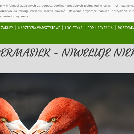
wamy informacji zapisanych za pomocą cookies i podobnych technologii w celach m.in. statyst
służącym do obsługi internetu można zmienić ustawienia dotyczące cookies. Korzystanie z 
 pamięci urządzenia.
ZAKUPY
NARZĘDZIA WARSZTATOWE
LOGISTYKA
POPULARYZACJA
ROZRYWK
DERMASILK - NIWELUJE NI