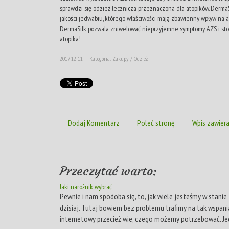
sprawdzi się odzież lecznicza przeznaczona dla atopików. Derma
jakości jedwabiu, którego właściwości mają zbawienny wpływ na 
DermaSilk pozwala zniwelować nieprzyjemne symptomy AZS i stop
atopika!
2017-12-11
|
Kategoria: Zakupy / Odzież
Dodaj Komentarz
Poleć stronę
Wpis zawiera
Przeczytać warto:
Jaki narożnik wybrać
Pewnie i nam spodoba się, to, jak wiele jesteśmy w stanie
dzisiaj. Tutaj bowiem bez problemu trafimy na tak wspania
internetowy przecież wie, czego możemy potrzebować. Jed