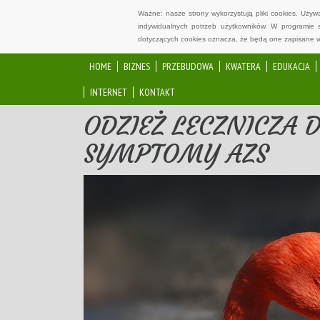
Ważne: nasze strony wykorzystują pliki cookies. Uży
indywidualnych potrzeb użytkowników. W programie 
dotyczących cookies oznacza, że będą one zapisane w
HOME
BIZNES
PRZEBUDOWA
KWATERA
EDUKACJA
INTERNET
KONTAKT
ODZIEŻ LECZNICZA 
SYMPTOMY AZS