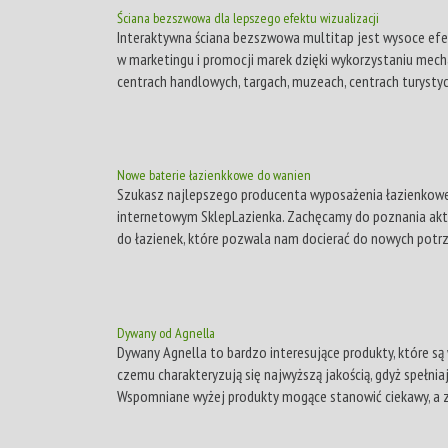
Ściana bezszwowa dla lepszego efektu wizualizacji
Interaktywna ściana bezszwowa multitap jest wysoce e
w marketingu i promocji marek dzięki wykorzystaniu mec
centrach handlowych, targach, muzeach, centrach turystyc
Nowe baterie łazienkkowe do wanien
Szukasz najlepszego producenta wyposażenia łazienkoweg
internetowym SklepLazienka. Zachęcamy do poznania ak
do łazienek, które pozwala nam docierać do nowych potrz
Dywany od Agnella
Dywany Agnella to bardzo interesujące produkty, które są 
czemu charakteryzują się najwyższą jakością, gdyż spełni
Wspomniane wyżej produkty mogące stanowić ciekawy, a z