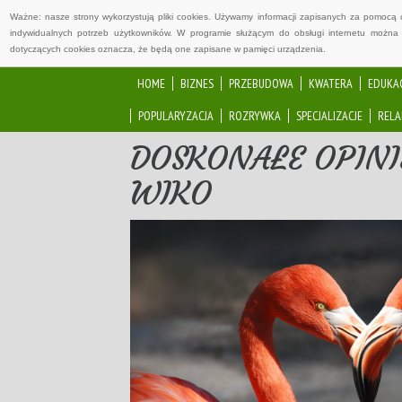
Ważne: nasze strony wykorzystują pliki cookies. Używamy informacji zapisanych za pomocą 
indywidualnych potrzeb użytkowników. W programie służącym do obsługi internetu można 
dotyczących cookies oznacza, że będą one zapisane w pamięci urządzenia.
HOME
BIZNES
PRZEBUDOWA
KWATERA
EDUKA
POPULARYZACJA
ROZRYWKA
SPECJALIZACJE
RELA
DOSKONAŁE OPIN
WIKO