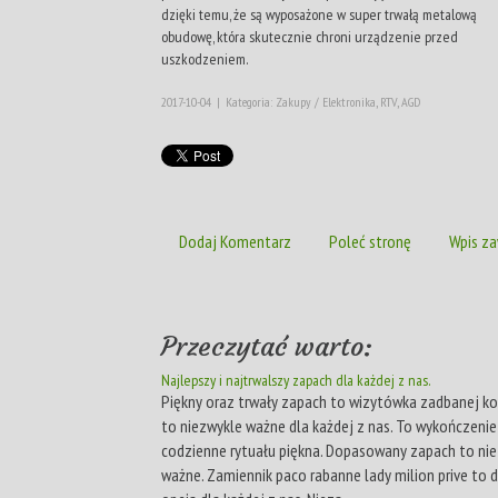
dzięki temu, że są wyposażone w super trwałą metalową
obudowę, która skutecznie chroni urządzenie przed
uszkodzeniem.
2017-10-04
|
Kategoria: Zakupy / Elektronika, RTV, AGD
Dodaj Komentarz
Poleć stronę
Wpis za
Przeczytać warto:
Najlepszy i najtrwalszy zapach dla każdej z nas.
Piękny oraz trwały zapach to wizytówka zadbanej kob
to niezwykle ważne dla każdej z nas. To wykończeni
codzienne rytuału piękna. Dopasowany zapach to ni
ważne. Zamiennik paco rabanne lady milion prive to 