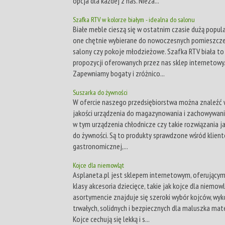
opcja dla każdej z nas. Nieza...
Szafka RTV w kolorze białym - idealna do salonu
Białe meble cieszą się w ostatnim czasie dużą popula
one chętnie wybierane do nowoczesnych pomieszczeń
salony czy pokoje młodzieżowe. Szafka RTV biała to
propozycji oferowanych przez nas sklep internetowy.
Zapewniamy bogaty i zróżnico...
Suszarka do żywności
W ofercie naszego przedsiębiorstwa można znaleźć 
jakości urządzenia do magazynowania i zachowywani
w tym urządzenia chłodnicze czy takie rozwiązania j
do żywności. Są to produkty sprawdzone wśród klient
gastronomicznej,...
Kojce dla niemowląt
Asplaneta.pl jest sklepem internetowym, oferującym
klasy akcesoria dziecięce, takie jak kojce dla niemowl
asortymencie znajduje się szeroki wybór kojców, wy
trwałych, solidnych i bezpiecznych dla maluszka mate
Kojce cechują się lekką i s...