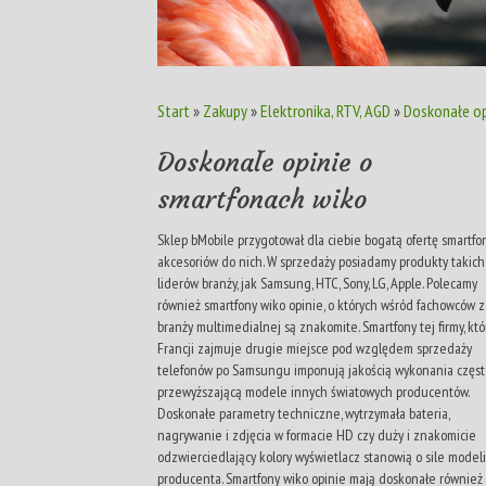
Start
»
Zakupy
»
Elektronika, RTV, AGD
»
Doskonałe op
Doskonałe opinie o
smartfonach wiko
Sklep bMobile przygotował dla ciebie bogatą ofertę smartfo
akcesoriów do nich. W sprzedaży posiadamy produkty takich
liderów branży, jak Samsung, HTC, Sony, LG, Apple. Polecamy
również smartfony wiko opinie, o których wśród fachowców z
branży multimedialnej są znakomite. Smartfony tej firmy, kt
Francji zajmuje drugie miejsce pod względem sprzedaży
telefonów po Samsungu imponują jakością wykonania częst
przewyższającą modele innych światowych producentów.
Doskonałe parametry techniczne, wytrzymała bateria,
nagrywanie i zdjęcia w formacie HD czy duży i znakomicie
odzwierciedlający kolory wyświetlacz stanowią o sile model
producenta. Smartfony wiko opinie mają doskonałe również