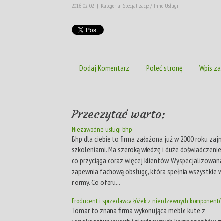
2016-02-02
|
Kategoria: Specjalizacje / Inne Usługi
Dodaj Komentarz
Poleć stronę
Wpis za
Przeczytać warto:
Niezawodne usługi bhp
Bhp dla ciebie to firma założona już w 2000 roku zaj
szkoleniami. Ma szeroką wiedzę i duże doświadczenie
co przyciąga coraz więcej klientów. Wyspecjalizowan
zapewnia fachową obsługę, która spełnia wszystkie
normy. Co oferu...
Producent i sprzedawca łóżek z nierdzewnych komponent
Tomar to znana firma wykonująca meble kute z
wysokogatunkowych i nierdzewnych komponentów, 