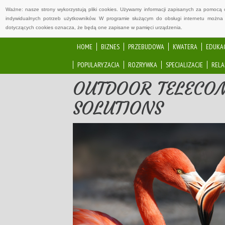
Ważne: nasze strony wykorzystują pliki cookies. Używamy informacji zapisanych za pomocą 
indywidualnych potrzeb użytkowników. W programie służącym do obsługi internetu można 
dotyczących cookies oznacza, że będą one zapisane w pamięci urządzenia.
HOME
BIZNES
PRZEBUDOWA
KWATERA
EDUKA
POPULARYZACJA
ROZRYWKA
SPECJALIZACJE
RELA
OUTDOOR TELECO
SOLUTIONS