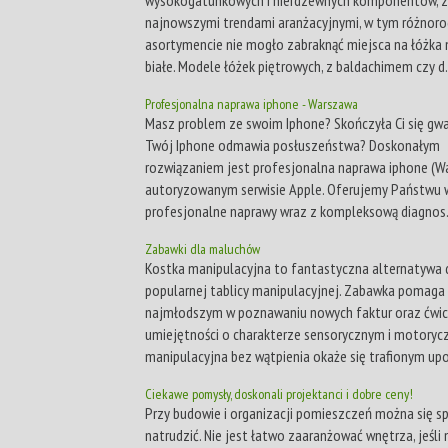
najnowszymi trendami aranżacyjnymi, w tym różnor
asortymencie nie mogło zabraknąć miejsca na łóżk
białe. Modele łóżek piętrowych, z baldachimem czy d.
Profesjonalna naprawa iphone - Warszawa
Masz problem ze swoim Iphone? Skończyła Ci się gwa
Twój Iphone odmawia posłuszeństwa? Doskonałym
rozwiązaniem jest profesjonalna naprawa iphone (W
autoryzowanym serwisie Apple. Oferujemy Państwu w
profesjonalne naprawy wraz z kompleksową diagnos.
Zabawki dla maluchów
Kostka manipulacyjna to fantastyczna alternatywa 
popularnej tablicy manipulacyjnej. Zabawka pomaga
najmłodszym w poznawaniu nowych faktur oraz ćwic
umiejętności o charakterze sensorycznym i motoryc
manipulacyjna bez wątpienia okaże się trafionym upo
Ciekawe pomysły, doskonali projektanci i dobre ceny!
Przy budowie i organizacji pomieszczeń można się s
natrudzić. Nie jest łatwo zaaranżować wnętrza, jeśli 