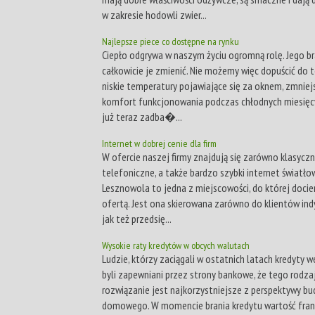
w zakresie hodowli zwier...
Najlepsze piece co dostępne na rynku
Ciepło odgrywa w naszym życiu ogromną rolę. Jego b
całkowicie je zmienić. Nie możemy więc dopuścić do t
niskie temperatury pojawiające się za oknem, zmniej
komfort funkcjonowania podczas chłodnych miesięcy
już teraz zadba�...
Internet w dobrej cenie dla firm
W ofercie naszej firmy znajdują się zarówno klasyczn
telefoniczne, a także bardzo szybki internet światł
Lesznowola to jedna z miejscowości, do której doci
ofertą. Jest ona skierowana zarówno do klientów ind
jak też przedsię...
Wysokie raty kredytów w obcych walutach
Ludzie, którzy zaciągali w ostatnich latach kredyty w
byli zapewniani przez strony bankowe, że tego rodza
rozwiązanie jest najkorzystniejsze z perspektywy b
domowego. W momencie brania kredytu wartość fran