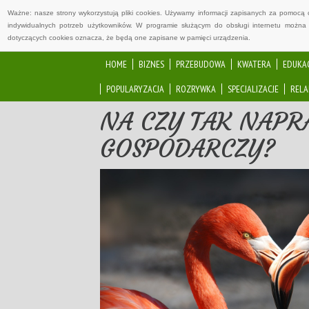
Ważne: nasze strony wykorzystują pliki cookies. Używamy informacji zapisanych za pomocą 
indywidualnych potrzeb użytkowników. W programie służącym do obsługi internetu można 
dotyczących cookies oznacza, że będą one zapisane w pamięci urządzenia.
HOME
BIZNES
PRZEBUDOWA
KWATERA
EDUKA
POPULARYZACJA
ROZRYWKA
SPECJALIZACJE
RELA
NA CZY TAK NAP
GOSPODARCZY?