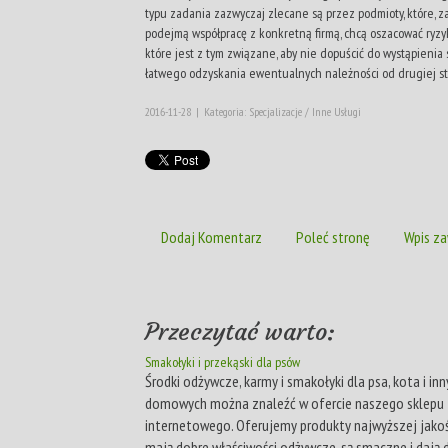
typu zadania zazwyczaj zlecane są przez podmioty, które, 
podejmą współpracę z konkretną firmą, chcą oszacować ryzy
które jest z tym związane, aby nie dopuścić do wystąpienia s
łatwego odzyskania ewentualnych należności od drugiej st
2016-11-28
|
Kategoria: Specjalizacje / Inne Usługi
Dodaj Komentarz
Poleć stronę
Wpis za
Przeczytać warto:
Smakołyki i przekąski dla psów
Środki odżywcze, karmy i smakołyki dla psa, kota i in
domowych można znaleźć w ofercie naszego sklepu
internetowego. Oferujemy produkty najwyższej jakośc
mają dobre właściwości odżywcze, są smaczne i dają 