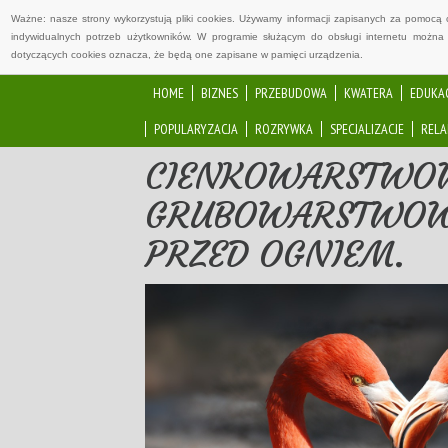
Ważne: nasze strony wykorzystują pliki cookies. Używamy informacji zapisanych za pomocą 
indywidualnych potrzeb użytkowników. W programie służącym do obsługi internetu można 
dotyczących cookies oznacza, że będą one zapisane w pamięci urządzenia.
HOME
BIZNES
PRZEBUDOWA
KWATERA
EDUKA
POPULARYZACJA
ROZRYWKA
SPECJALIZACJE
RELA
CIENKOWARSTWOW
GRUBOWARSTWOWE
PRZED OGNIEM.