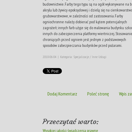
budownictwie. Farby tego typu są na ogół wykonywane na b
akrylu lub żywicy epoksydowej i dzielą się na cienkowarstw
grubowarstwowe, w zależności od zastosowania. Farby
ogniochronne należy dobierać pod kątem potencjalnych
zagrożeń; innych farb użyje się do malowania budynku szkoł
innych do zabezpieczenia platformy wiertniczej. Stosowanie
chroniących przed ogniem jest jednym z podstawowych
sposobów zabezpieczania budynków przed pożarami.
2018-06-04
|
Kategoria: Specjalizacje / Inne Usługi
Dodaj Komentarz
Poleć stronę
Wpis za
Przeczytać warto:
Wysokiej jakości świadczenia prawne