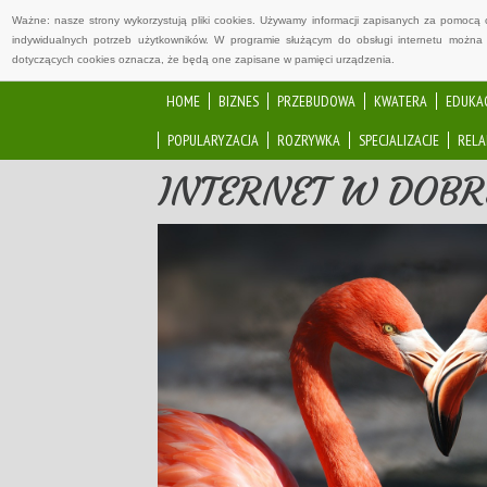
Ważne: nasze strony wykorzystują pliki cookies. Używamy informacji zapisanych za pomocą 
indywidualnych potrzeb użytkowników. W programie służącym do obsługi internetu można 
dotyczących cookies oznacza, że będą one zapisane w pamięci urządzenia.
HOME
BIZNES
PRZEBUDOWA
KWATERA
EDUKA
POPULARYZACJA
ROZRYWKA
SPECJALIZACJE
RELA
INTERNET W DOBR