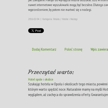
nawet internetowe wyszukiwarki mogą być bezsilne. Dlatego za
wyprzedzeniem, by potem nie martwić się o noclegi.
2016-02-04
|
Kategoria: Relaks / Hotele i Noclegi
Dodaj Komentarz
Poleć stronę
Wpis zawiera
Przeczytać warto:
Hotel opole i okolice
Szukając hotelu w Opolu i okolicach tego miasta, powinni 
którym warto spędzić noce. Naturalnie mamy na myśli Ho
wyglądem, aż zachęca do sprawdzenia oferty. Gwarantujemy