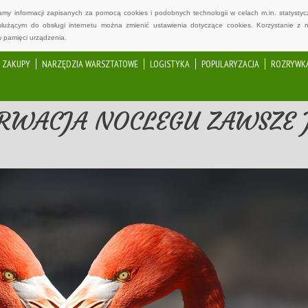
wamy informacji zapisanych za pomocą cookies i podobnych technologii w celach m.in. statyst
służącym do obsługi internetu można zmienić ustawienia dotyczące cookies. Korzystanie z 
 pamięci urządzenia.
ZAKUPY
NARZĘDZIA WARSZTATOWE
LOGISTYKA
POPULARYZACJA
ROZRYWK
RWACJA NOCLEGU ZAWSZE J