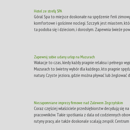
Hotel ze strefą SPA
Góral Spa to miejsce doskonałe na spędzenie ferii zimowy
komfortowe i gościnne noclegi. Szczyrk jest miastem, któ
ta podoba się i dzieciom, i dorosłym. Zapewnia świeże powi
Zapewnij sobie udany urlop na Mazurach
Wakacje to czas, kiedy każdy pragnie relaksu i pełnego 
Mazurach to świetny wybór dla każdego, kto pragnie spędz
natury. Czyste jeziora, gdzie można pływać lub żeglować d
Niezapomniane imprezy firmowe nad Zalewem Zegrzyńskim
Coraz częściej właściciele przedsiębiorstw decydują się n
pracowników. Takie spotkania z dala od codziennych obo
rutyny pracy, ale także doskonale scalają zespół. Centrum 