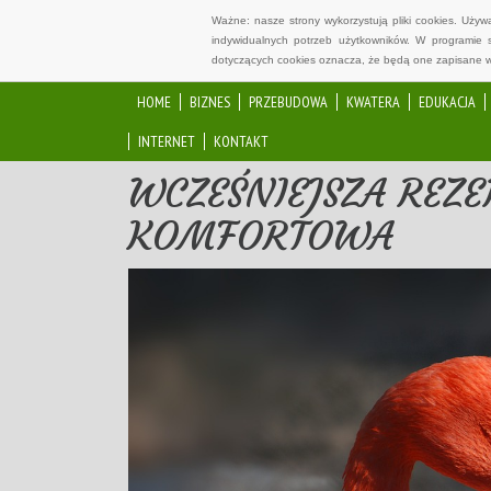
Ważne: nasze strony wykorzystują pliki cookies. Uży
indywidualnych potrzeb użytkowników. W programie 
dotyczących cookies oznacza, że będą one zapisane w
HOME
BIZNES
PRZEBUDOWA
KWATERA
EDUKACJA
INTERNET
KONTAKT
WCZEŚNIEJSZA REZE
KOMFORTOWA