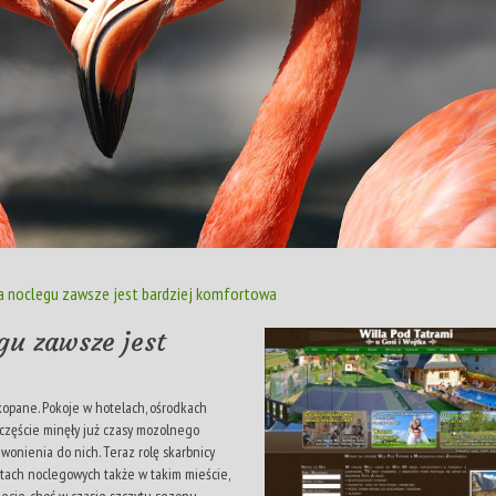
a noclegu zawsze jest bardziej komfortowa
gu zawsze jest
kopane. Pokoje w hotelach, ośrodkach
częście minęły już czasy mozolnego
onienia do nich. Teraz rolę skarbnicy
ktach noclegowych także w takim mieście,
ecie, choć w czasie szczytu sezonu