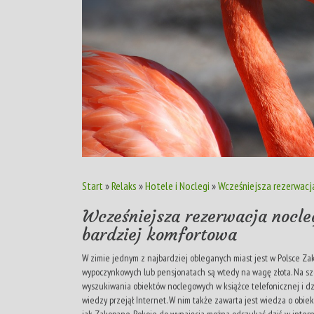
Start
»
Relaks
»
Hotele i Noclegi
»
Wcześniejsza rezerwacj
Wcześniejsza rezerwacja nocle
bardziej komfortowa
W zimie jednym z najbardziej obleganych miast jest w Polsce Za
wypoczynkowych lub pensjonatach są wtedy na wagę złota. Na sz
wyszukiwania obiektów noclegowych w książce telefonicznej i dzw
wiedzy przejął Internet. W nim także zawarta jest wiedza o obie
jak Zakopane. Pokoje do wynajęcia można odszukać dziś w intern