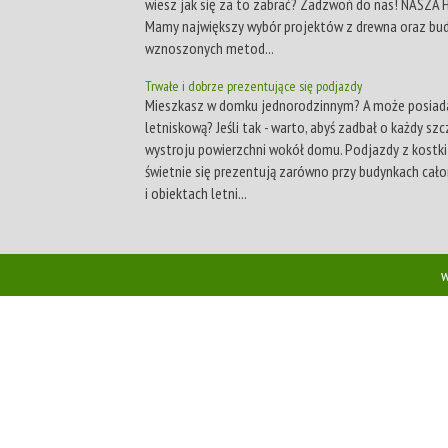
wiesz jak się za to zabrać? Zadzwoń do nas! NASZA 
Mamy największy wybór projektów z drewna oraz b
wznoszonych metod...
Trwałe i dobrze prezentujące się podjazdy
Mieszkasz w domku jednorodzinnym? A może posiada
letniskową? Jeśli tak - warto, abyś zadbał o każdy sz
wystroju powierzchni wokół domu. Podjazdy z kostki
świetnie się prezentują zarówno przy budynkach cało
i obiektach letni...
w