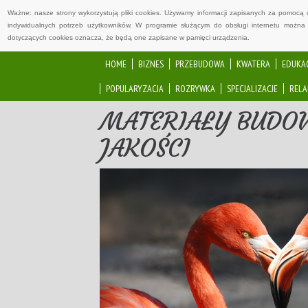
Ważne: nasze strony wykorzystują pliki cookies. Używamy informacji zapisanych za pomocą 
indywidualnych potrzeb użytkowników. W programie służącym do obsługi internetu można 
dotyczących cookies oznacza, że będą one zapisane w pamięci urządzenia.
HOME
BIZNES
PRZEBUDOWA
KWATERA
EDUKA
POPULARYZACJA
ROZRYWKA
SPECJALIZACJE
RELA
MATERIAŁY BUDO
JAKOŚCI