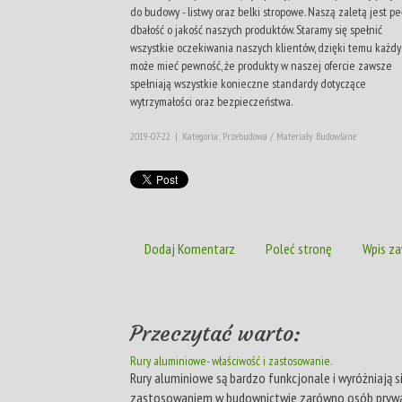
do budowy - listwy oraz belki stropowe. Naszą zaletą jest pe
dbałość o jakość naszych produktów. Staramy się spełnić
wszystkie oczekiwania naszych klientów, dzięki temu każdy
może mieć pewność, że produkty w naszej ofercie zawsze
spełniają wszystkie konieczne standardy dotyczące
wytrzymałości oraz bezpieczeństwa.
2019-07-22
|
Kategoria: Przebudowa / Materiały Budowlane
Dodaj Komentarz
Poleć stronę
Wpis za
Przeczytać warto:
Rury aluminiowe- właściwość i zastosowanie.
Rury aluminiowe są bardzo funkcjonale i wyróżniają s
zastosowaniem w budownictwie zarówno osób prywat