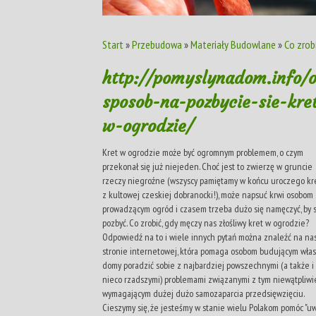
Start
»
Przebudowa
»
Materiały Budowlane
»
Co zrob
http://pomyslynadom.info/
sposob-na-pozbycie-sie-kre
w-ogrodzie/
Kret w ogrodzie może być ogromnym problemem, o czym
przekonał się już niejeden. Choć jest to zwierzę w gruncie
rzeczy niegroźne (wszyscy pamiętamy w końcu uroczego kr
z kultowej czeskiej dobranocki!), może napsuć krwi osobom
prowadzącym ogród i czasem trzeba dużo się namęczyć, by s
pozbyć. Co zrobić, gdy męczy nas złośliwy kret w ogrodzie?
Odpowiedź na to i wiele innych pytań można znaleźć na na
stronie internetowej, która pomaga osobom budującym wła
domy poradzić sobie z najbardziej powszechnymi (a także i
nieco rzadszymi) problemami związanymi z tym niewątpliwi
wymagającym dużej dużo samozaparcia przedsięwzięciu.
Cieszymy się, że jesteśmy w stanie wielu Polakom pomóc "uw