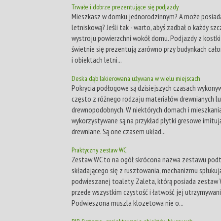
Trwałe i dobrze prezentujące się podjazdy
Mieszkasz w domku jednorodzinnym? A może posiada
letniskową? Jeśli tak - warto, abyś zadbał o każdy sz
wystroju powierzchni wokół domu. Podjazdy z kostki
świetnie się prezentują zarówno przy budynkach cało
i obiektach letni...
Deska dąb lakierowana używana w wielu miejscach
Pokrycia podłogowe są dzisiejszych czasach wykony
często z różnego rodzaju materiałów drewnianych l
drewnopodobnych. W niektórych domach i mieszkani
wykorzystywane są na przykład płytki gresowe imituj
drewniane. Są one czasem układ...
Praktyczny zestaw WC
Zestaw WC to na ogół skrócona nazwa zestawu pod
składającego się z rusztowania, mechanizmu spłukuj
podwieszanej toalety. Zaleta, którą posiada zestaw
przede wszystkim czystość i łatwość jej utrzymywani
Podwieszona muszla klozetowa nie o...