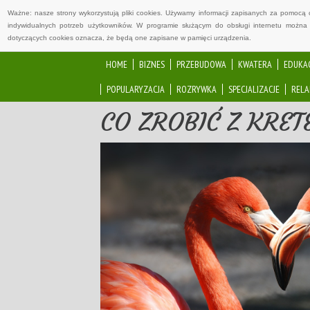
Ważne: nasze strony wykorzystują pliki cookies. Używamy informacji zapisanych za pomocą 
indywidualnych potrzeb użytkowników. W programie służącym do obsługi internetu można 
dotyczących cookies oznacza, że będą one zapisane w pamięci urządzenia.
HOME
BIZNES
PRZEBUDOWA
KWATERA
EDUKA
POPULARYZACJA
ROZRYWKA
SPECJALIZACJE
RELA
CO ZROBIĆ Z KRE