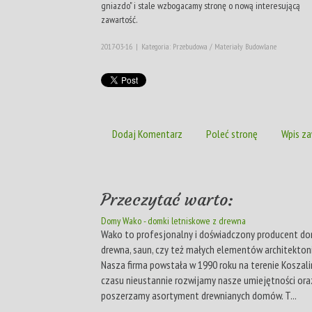
gniazdo" i stale wzbogacamy stronę o nową interesującą
zawartość.
2017-03-16
|
Kategoria: Przebudowa / Materiały Budowlane
Dodaj Komentarz
Poleć stronę
Wpis za
Przeczytać warto:
Domy Wako - domki letniskowe z drewna
Wako to profesjonalny i doświadczony producent d
drewna, saun, czy też małych elementów architekton
Nasza firma powstała w 1990 roku na terenie Koszali
czasu nieustannie rozwijamy nasze umiejętności ora
poszerzamy asortyment drewnianych domów. T...