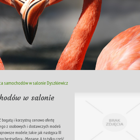
rta samochodów w salonie Dyszkiewicz
chodów w salonie
 bogatą i korzystną cenowo ofertę
dego z osobowych i dostawczych modeli
jnowsze modele, takie jak następca III
 bestsellera - Megane. A to tylko część