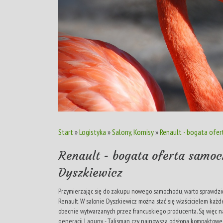
Start
»
Logistyka
»
Salony, Komisy
»
Renault - bogata ofe
Renault - bogata oferta samo
Dyszkiewicz
Przymierzając się do zakupu nowego samochodu, warto sprawdzić
Renault. W salonie Dyszkiewicz można stać się właścicielem każ
obecnie wytwarzanych przez francuskiego producenta. Są więc na
generacji Laguny - Talisman czy najnowsza odsłona kompaktowego