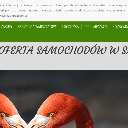
wamy informacji zapisanych za pomocą cookies i podobnych technologii w celach m.in. statyst
służącym do obsługi internetu można zmienić ustawienia dotyczące cookies. Korzystanie z 
 pamięci urządzenia.
ZAKUPY
NARZĘDZIA WARSZTATOWE
LOGISTYKA
POPULARYZACJA
ROZRYWK
 OFERTA SAMOCHODÓW W S