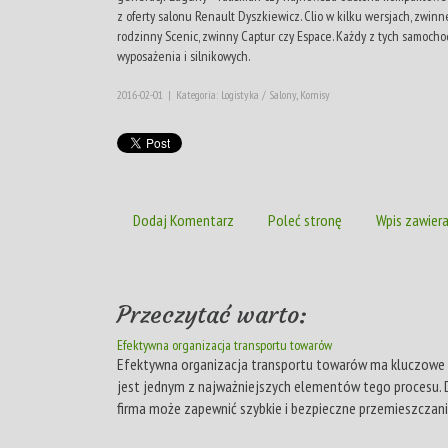
z oferty salonu Renault Dyszkiewicz. Clio w kilku wersjach, zwin
rodzinny Scenic, zwinny Captur czy Espace. Każdy z tych samoch
wyposażenia i silnikowych.
2016-02-01
|
Kategoria: Logistyka / Salony, Komisy
Dodaj Komentarz
Poleć stronę
Wpis zawiera
Przeczytać warto:
Efektywna organizacja transportu towarów
Efektywna organizacja transportu towarów ma kluczowe z
jest jednym z najważniejszych elementów tego procesu. D
firma może zapewnić szybkie i bezpieczne przemieszczani