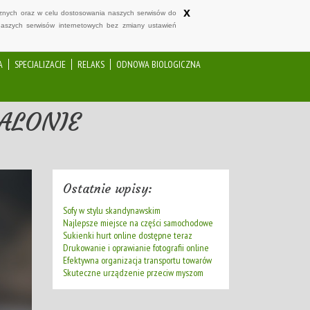
x
ycznych oraz w celu dostosowania naszych serwisów do
naszych serwisów internetowych bez zmiany ustawień
A
SPECJALIZACJE
RELAKS
ODNOWA BIOLOGICZNA
ALONIE
Ostatnie wpisy:
Sofy w stylu skandynawskim
Najlepsze miejsce na części samochodowe
Sukienki hurt online dostępne teraz
Drukowanie i oprawianie fotografii online
Efektywna organizacja transportu towarów
Skuteczne urządzenie przeciw myszom