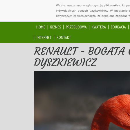
Ważne: nasze strony wykorzystują pliki cookies. Uży
indywidualnych potrzeb użytkowników. W programie 
dotyczących cookies oznacza, że będą one zapisane w
HOME
BIZNES
PRZEBUDOWA
KWATERA
EDUKACJA
INTERNET
KONTAKT
RENAULT - BOGATA
DYSZKIEWICZ