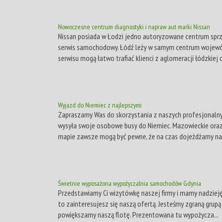
Nowoczesne centrum diagnostyki i napraw aut marki Nissan
Nissan posiada w Łodzi jedno autoryzowane centrum sprz
serwis samochodowy. Łódź leży w samym centrum wojewódz
serwisu mogą łatwo trafiać klienci z aglomeracji łódzkiej or
Wyjazd do Niemiec z najlepszymi
Zapraszamy Was do skorzystania z naszych profesjonalnyc
wysyła swoje osobowe busy do Niemiec. Mazowieckie oraz
mapie zawsze mogą być pewne, że na czas dojeżdżamy na m
Świetnie wyposażona wypożyczalnia samochodów Gdynia
Przedstawiamy Ci wizytówkę naszej firmy i mamy nadzieję,
to zainteresujesz się naszą ofertą. Jesteśmy zgraną grupą
powiększamy naszą flotę. Prezentowana tu wypożycza...