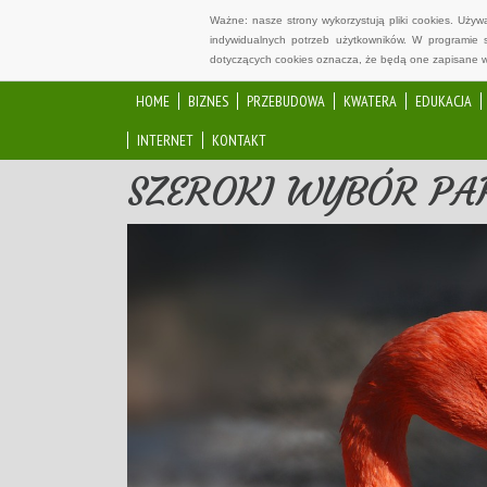
Ważne: nasze strony wykorzystują pliki cookies. Uży
indywidualnych potrzeb użytkowników. W programie 
dotyczących cookies oznacza, że będą one zapisane w
HOME
BIZNES
PRZEBUDOWA
KWATERA
EDUKACJA
INTERNET
KONTAKT
SZEROKI WYBÓR PA