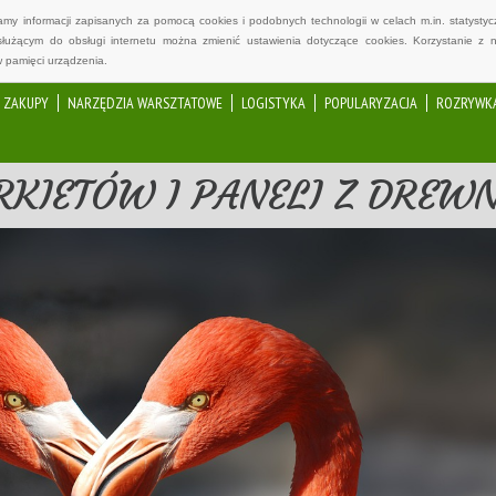
wamy informacji zapisanych za pomocą cookies i podobnych technologii w celach m.in. statyst
służącym do obsługi internetu można zmienić ustawienia dotyczące cookies. Korzystanie z 
 pamięci urządzenia.
ZAKUPY
NARZĘDZIA WARSZTATOWE
LOGISTYKA
POPULARYZACJA
ROZRYWK
RKIETÓW I PANELI Z DREW