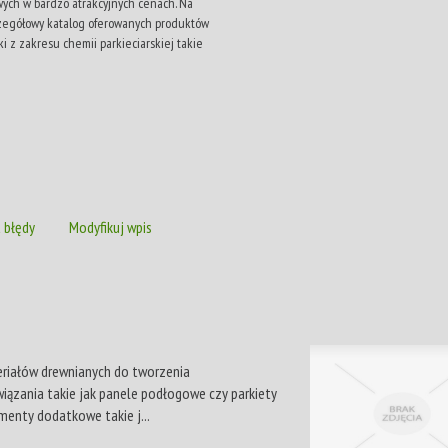
ch w bardzo atrakcyjnych cenach. Na
czegółowy katalog oferowanych produktów
i z zakresu chemii parkieciarskiej takie
 błędy
Modyfikuj wpis
eriałów drewnianych do tworzenia
iązania takie jak panele podłogowe czy parkiety
menty dodatkowe takie j...