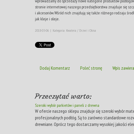
wprowadzamy do sprzedaży nowe kategorie produktów podłogowy
stronie internetowej naszego przedsiębiorstwa znajduje się sz
i akcesoriów. Wśród nich znajdują się także różnego rodzaju środk
jak kleje i oleje.
2018-03-06
|
Kategoria: Kwatera / Drzwi i Okna
Dodaj Komentarz
Poleć stronę
Wpis zawiera
Przeczytać warto:
Szeroki wybór parkietów i paneli z drewna
W ofercie naszego sklepu znajduje się szeroki wybór mat
profesjonalnych podłóg. Są to zarówno standardowe rozw
drewniane. Oprócz tego dostarczamy wysokiej jakości ele