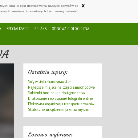
x
ycznych oraz w celu dostosowania naszych serwisów do
naszych serwisów internetowych bez zmiany ustawień
A
SPECJALIZACJE
RELAKS
ODNOWA BIOLOGICZNA
NA
Ostatnie wpisy:
Sofy w stylu skandynawskim
Najlepsze miejsce na części samochodowe
Sukienki hurt online dostępne teraz
Drukowanie i oprawianie fotografii online
Efektywna organizacja transportu towarów
Skuteczne urządzenie przeciw myszom
Losowo wybrane: