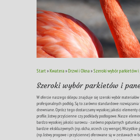
Start
»
Kwatera
»
Drzwi i Okna
»
Szeroki wybór parkietów i
Szeroki wybór parkietów i pane
W ofercie naszego sklepu znajduje się szeroki wybór materiałó
profesjonalnych podłóg. Są to zarówno standardowe rozwiązania 
drewniane. Oprócz tego dostarczamy wysokiej jakości elementy d
profile, listwy przyścienne czy podkłady podłogowe. Nasze ele
bardzo wysokiej jakości surowcu - zarówno popularnych gatunkach (
bardzie ekskluzywnych (np. olcha, orzech czy wenge). Wszystkie
(np. listwy progowe i przyścienne) oferowane są w zestawach w b