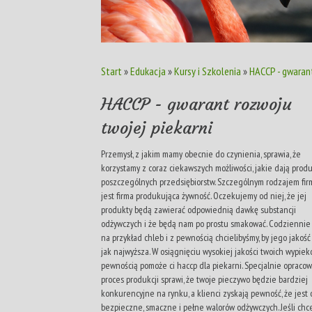
Start
»
Edukacja
»
Kursy i Szkolenia
»
HACCP - gwarant
HACCP - gwarant rozwoju
twojej piekarni
Przemysł, z jakim mamy obecnie do czynienia, sprawia, że
korzystamy z coraz ciekawszych możliwości, jakie dają prod
poszczególnych przedsiębiorstw. Szczególnym rodzajem firm
jest firma produkująca żywność. Oczekujemy od niej, że jej
produkty będą zawierać odpowiednią dawkę substancji
odżywczych i że będą nam po prostu smakować. Codziennie
na przykład chleb i z pewnością chcielibyśmy, by jego jakość
jak najwyższa. W osiągnięciu wysokiej jakości twoich wypiek
pewnością pomoże ci haccp dla piekarni. Specjalnie opraco
proces produkcji sprawi, że twoje pieczywo będzie bardziej
konkurencyjne na rynku, a klienci zyskają pewność, że jest
bezpieczne, smaczne i pełne walorów odżywczych. Jeśli chce