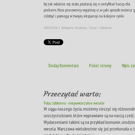
by tak właśnie się stało, postaraj się o certyfikat haccp dla
piekarni. Nasi pracownicy wyjaśnią ci, w jaki sposób możesz 
zdobyć i pomogą w twojej ekspansji na kolejne rynki.
2016-03-04
|
Kategoria: Edukacja / Kursy i Szkolenia
Dodaj Komentarz
Poleć stronę
Wpis za
Przeczytać warto:
Pałac Jabłonna - niepowtarzalne wesele
W ciągu naszego życia, możemy cieszyć się różnorod
uroczystościami, które wyprawiane są na naszą cześć.
Wydarzeniami takimi są na przykład komunie, urodziny
wesela. Warszawa wielokrotnie się już przekonała o 