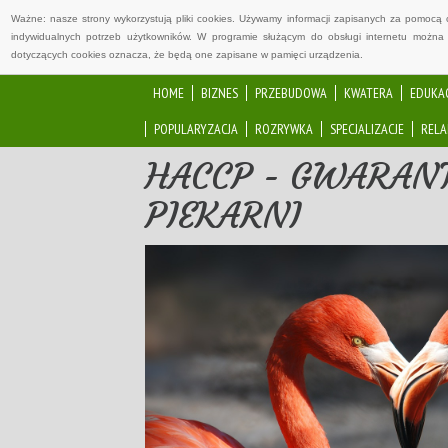
Ważne: nasze strony wykorzystują pliki cookies. Używamy informacji zapisanych za pomocą 
indywidualnych potrzeb użytkowników. W programie służącym do obsługi internetu można 
dotyczących cookies oznacza, że będą one zapisane w pamięci urządzenia.
HOME
BIZNES
PRZEBUDOWA
KWATERA
EDUKA
POPULARYZACJA
ROZRYWKA
SPECJALIZACJE
RELA
HACCP - GWARAN
PIEKARNI