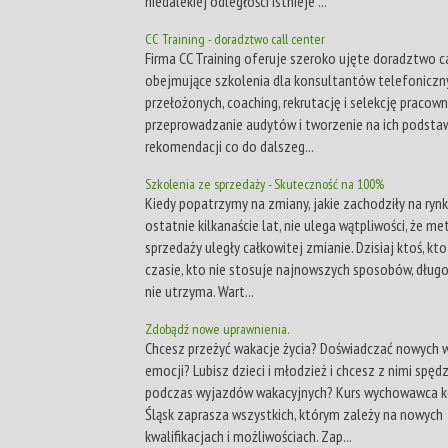
niedalekiej odległości istnieje ...
CC Training - doradztwo call center
Firma CC Training oferuje szeroko ujęte doradztwo ca
obejmujące szkolenia dla konsultantów telefoniczny
przełożonych, coaching, rekrutację i selekcję pracow
przeprowadzanie audytów i tworzenie na ich podsta
rekomendacji co do dalszeg...
Szkolenia ze sprzedaży - Skuteczność na 100%
Kiedy popatrzymy na zmiany, jakie zachodziły na ryn
ostatnie kilkanaście lat, nie ulega wątpliwości, że m
sprzedaży uległy całkowitej zmianie. Dzisiaj ktoś, kto
czasie, kto nie stosuje najnowszych sposobów, długo
nie utrzyma. Wart...
Zdobądź nowe uprawnienia.
Chcesz przeżyć wakacje życia? Doświadczać nowych w
emocji? Lubisz dzieci i młodzież i chcesz z nimi spęd
podczas wyjazdów wakacyjnych? Kurs wychowawca k
Śląsk zaprasza wszystkich, którym zależy na nowych
kwalifikacjach i możliwościach. Zap...